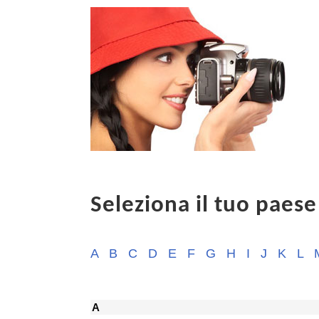
Seleziona il tuo paese
A
B
C
D
E
F
G
H
I
J
K
L
A