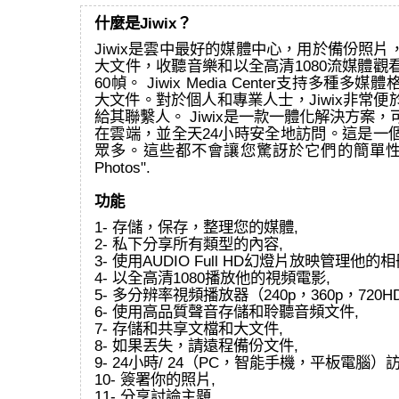
什麼是Jiwix？
Jiwix是雲中最好的媒體中心，用於備份照
大文件，收聽音樂和以全高清1080流媒體觀
60幀。 Jiwix Media Center支持多種
大文件。對於個人和專業人士，Jiwix非常
給其聯繫人。 Jiwix是一款一體化解決方案
在雲端，並全天24小時安全地訪問。這是一
眾多。這些都不會讓您驚訝於它們的簡單性和效
Photos".
功能
1- 存儲，保存，整理您的媒體,
2- 私下分享所有類型的內容,
3- 使用AUDIO Full HD幻燈片放映管理他的相
4- 以全高清1080播放他的視頻電影,
5- 多分辨率視頻播放器（240p，360p，720HD
6- 使用高品質聲音存儲和聆聽音頻文件,
7- 存儲和共享文檔和大文件,
8- 如果丟失，請遠程備份文件,
9- 24小時/ 24（PC，智能手機，平板電腦）
10- 簽署你的照片,
11- 分享討論主題,