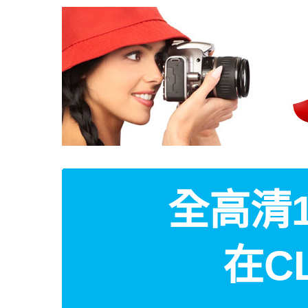
全高清1
在C