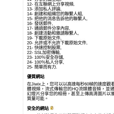
12- 在互聯網上分享視頻,
13- 添加私人評論,
14- 創建和組織您的聯繫人組,
15- 把他的消息告訴他的聯繫人,
16- 發送郵件,
17- 通過郵件分享內容,
18- 創建活動和邀請聯繫人,
19- 下載原始文件,
20- 允許或不允許下載原始文件,
21- 快速控制股票,
22- SSL加密傳輸,
23- 100％安全存儲,
24- 100％私人分享,
25- 簡單而有力.
優質網站
在Jiwix上，您可以以高達每秒60幀的速度觀看
體視頻，流式傳輸您的HQ流媒體音頻，並通過
幻燈片分享您的相冊，甚至上傳高清圖片以
質量可能。
安全的網站