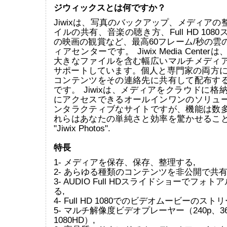
ジウィックスとは何ですか？
Jiwixは、写真のバックアップ、メディア
イルの共有、音楽の聴き方、Full HD 108
の映画の観賞など、最高60フレーム/秒の雲
ィアセンターです。 Jiwix Media Cente
大きなファイルを含む幅広いマルチメディ
サポートしています。個人と専門家の両方にと
コンテンツをその連絡先に共有して配布す
です。 Jiwixは、メディアをクラウドに格
にアクセスできるオールインワンのソリュ
ンタラクティブなサイトですが、機能は数
れらはあなたの単純さと効率を驚かせるこ
"Jiwix Photos".
特長
1- メディアを保存、保存、整理する,
2- あらゆる種類のコンテンツを非公開で共有
3- AUDIO Full HDスライドショーでフォ
る,
4- Full HD 1080でのビデオムービーのスト
5- マルチ解像度ビデオプレーヤー（240p、36
1080HD）,