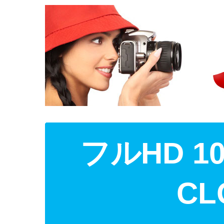
フルHD 1
CL