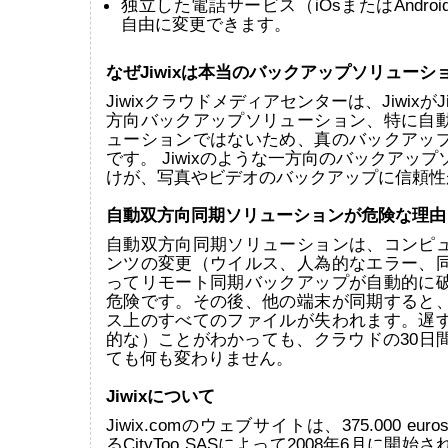
独立した電話サービス（iOsまたはAndro
自由に変更できます。
なぜJiwixは本当のバックアップソリューシ
Jiwixクラウドメディアセンターは、JiwixがJiw
方向バックアップソリューション、特に自
ューションではないため、真のバックアッ
です。 Jiwixのような一方向のバックアッ
けが、写真やビデオのバックアップに信頼性
自動双方向同期ソリューションが危険な理由
自動双方向同期ソリューションは、コンピ
ンツの変更（ウイルス、人為的なエラー、
ってリモート同期バックアップが自動的に
危険です。その後、他の端末が同期すると
ス上のすべてのファイルが失われます。遅
的な）ことがわかっても、クラウドの30日
ても何も変わりません。
Jiwixについて
Jiwix.comのウェブサイトは、375.000 e
るCityToo SASによって2008年6月に開