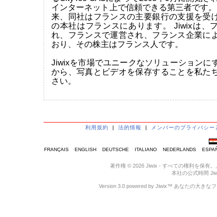
インターネット上で信頼できる第三者です。 
来、同社はフランスの主要銀行の支援を受
の本社はフランスにあります。 Jiwixは
れ、フランスで運営され、フランス企業に
おり、その株主はフランス人です。
Jiwixを市場でユニークなソリューション
から、写真とビデオを保存することを私た
さい。
利用規約
|
法的情報
|
メンバーのプライバシー
FRANÇAIS
ENGLISH
DEUTSCHE
ITALIANO
NEDERLANDS
ESPA
著作権 © 2026 Jiwix - すべての
本社の公式時間 Jiwix :
Version 3.0 powered by Jiwix™