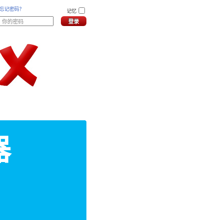
忘记密码？
记忆
器