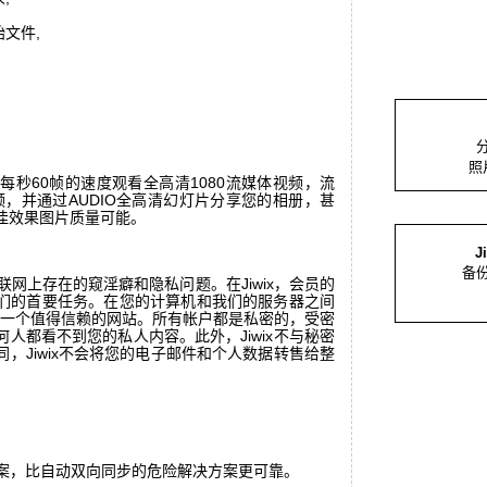
始文件,
照
高达每秒60帧的速度观看全高清1080流媒体视频，流
频，并通过AUDIO全高清幻灯片分享您的相册，甚
佳效果图片质量可能。
J
备份
互联网上存在的窥淫癖和隐私问题。在Jiwix，会员的
们的首要任务。在您的计算机和我们的服务器之间
ix是一个值得信赖的网站。所有帐户都是私密的，受密
人都看不到您的私人内容。此外，Jiwix不与秘密
，Jiwix不会将您的电子邮件和个人数据转售给整
。
案，比自动双向同步的危险解决方案更可靠。