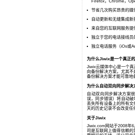
Firefox，Chrome，Op
节省几次购买昂贵的媒
自动更新和无缝集成新
来自您的互联网服务提
独立于您的电话接线员
独立电话服务（iOs或A
为什么Jiwix是一个真
Jiwix云媒体中心是一个真正
向备份解决方案，尤其不是
备份解决方案才能可靠地
为什么自动双向同步解决
自动双向同步解决方案
误，同步错误）将自动破
丢失所有设备上的所有文
天的历史记录不会改变任
关于Jiwix
Jiwix.com网站于2008年
司是互联网上值得信赖的