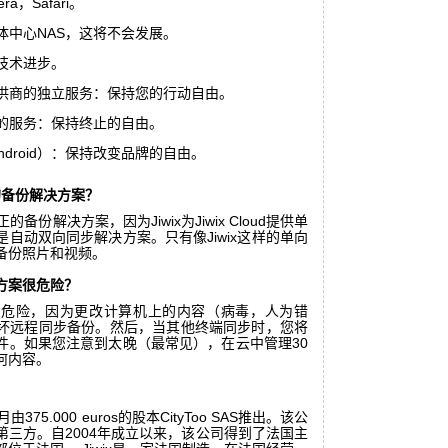
era，Safari。
体中心NAS，这将不会发展。
技术进步。
供商的独立服务：保持您的行动自由。
的服务：保持终止的自由。
ndroid）：保持改变品牌的自由。
正的备份解决方案？
的备份解决方案，因为Jiwix为Jiwix Cloud提供单
自动双向同步解决方案。只有像Jiwix这样的单向
备份照片和视频。
方案很危险？
很危险，因为更改计算机上的内容（病毒，人为错
坏远程同步备份。然后，当其他终端同步时，您将
件。如果您注意到太晚（最常见），在云中管理30
何内容。
6月由375.000 euros的股本CityToo SAS推出。该公
第三方。自2004年成立以来，该公司得到了法国主