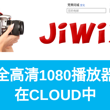
梵蒂冈城
变化
全高清1080播放
在CLOUD中