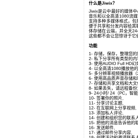
什么是Jiwix？
Jiwix是云中最好的媒
音乐和以全高清1080流媒体观
支持多种多媒体格式，包括
便于共享和分发内容给其联
体存储在云端，并全天2
这些都不会让您惊讶于它们的简单
功能
1- 存储，保存，整理您的
2- 私下分享所有类型的内
3- 使用AUDIO Full 
4- 以全高清1080播放他
5- 多分辨率视频播放器（24
6- 使用高品质声音存储和
7- 存储和共享文档和大文
8- 如果丢失，请远程备份
9- 24小时/ 24（PC
10- 签署你的照片,
11- 分享讨论主题,
12- 在互联网上分享视频,
13- 添加私人评论,
14- 创建和组织您的联系
15- 把他的消息告诉他的
16- 发送邮件,
17- 通过邮件分享内容,
18- 创建活动和邀请联系人