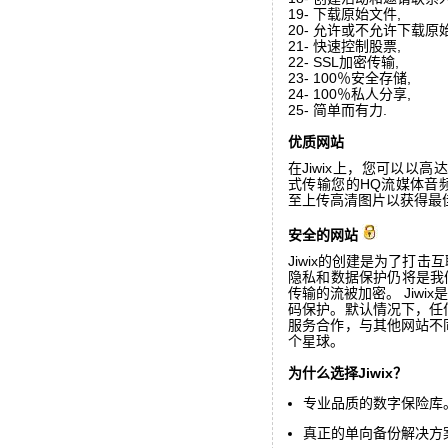
19- 下载原始文件,
20- 允许或不允许下载原
21- 快速控制股票,
22- SSL加密传输,
23- 100％安全存储,
24- 100％私人分享,
25- 简单而有力.
优质网站
在Jiwix上，您可以以
式传输您的HQ流媒体音
至上传高清图片以获得最
安全的网站
Jiwix的创建是为了打击
隐私和数据保护仍将是我
传输的流被加密。 Jiw
码保护。默认情况下，任何
服务合作，与其他网站不同
个星球。
为什么选择Jiwix？
专业品质的数字保险库
真正的单向备份解决方