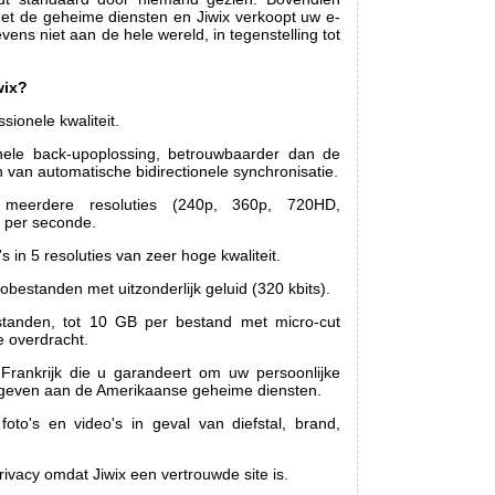
met de geheime diensten en Jiwix verkoopt uw e-
vens niet aan de hele wereld, in tegenstelling tot
wix?
ssionele kwaliteit.
onele back-upoplossing, betrouwbaarder dan de
n van automatische bidirectionele synchronisatie.
 meerdere resoluties (240p, 360p, 720HD,
 per seconde.
s in 5 resoluties van zeer hoge kwaliteit.
bestanden met uitzonderlijk geluid (320 kbits).
tanden, tot 10 GB per bestand met micro-cut
 overdracht.
 Frankrijk die u garandeert om uw persoonlijke
 geven aan de Amerikaanse geheime diensten.
to's en video's in geval van diefstal, brand,
vacy omdat Jiwix een vertrouwde site is.