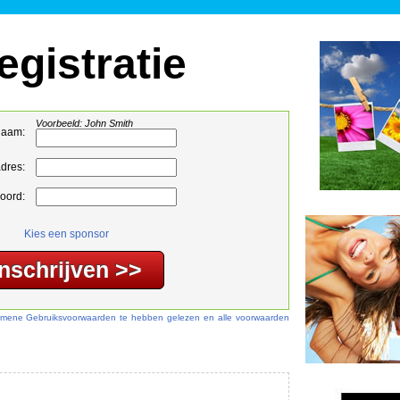
egistratie
Voorbeeld: John Smith
naam:
adres:
oord:
Kies een sponsor
lgemene Gebruiksvoorwaarden te hebben gelezen en alle voorwaarden