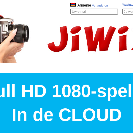
Wachtw
Armenië
Veranderen
ull HD 1080-spel
In de CLOUD