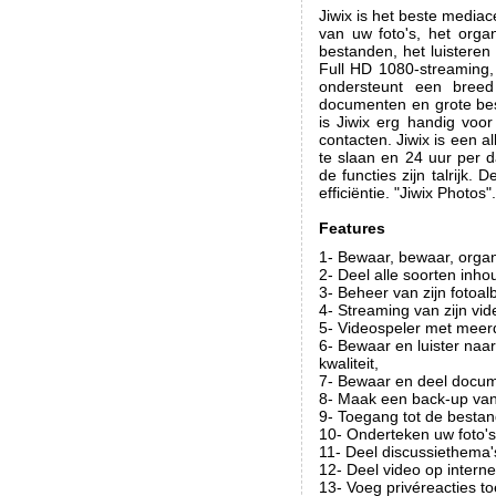
Jiwix is het beste media
van uw foto's, het org
bestanden, het luisteren
Full HD 1080-streaming,
ondersteunt een breed
documenten en grote bes
is Jiwix erg handig voo
contacten. Jiwix is een 
te slaan en 24 uur per da
de functies zijn talrijk
efficiëntie. "Jiwix Photos".
Features
1- Bewaar, bewaar, orga
2- Deel alle soorten inho
3- Beheer van zijn foto
4- Streaming van zijn vid
5- Videospeler met meer
6- Bewaar en luister na
kwaliteit,
7- Bewaar en deel docum
8- Maak een back-up van 
9- Toegang tot de bestan
10- Onderteken uw foto's
11- Deel discussiethema'
12- Deel video op interne
13- Voeg privéreacties to