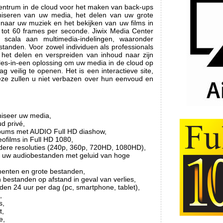
centrum in de cloud voor het maken van back-ups
aniseren van uw media, het delen van uw grote
 naar uw muziek en het bekijken van uw films in
 tot 60 frames per seconde. Jiwix Media Center
 scala aan multimedia-indelingen, waaronder
tanden. Voor zowel individuen als professionals
r het delen en verspreiden van inhoud naar zijn
alles-in-een oplossing om uw media in de cloud op
g veilig te openen. Het is een interactieve site,
. Deze zullen u niet verbazen over hun eenvoud en
niseer uw media,
ud privé,
albums met AUDIO Full HD diashow,
eofilms in Full HD 1080,
dere resoluties (240p, 360p, 720HD, 1080HD),
ar uw audiobestanden met geluid van hoge
enten en grote bestanden,
bestanden op afstand in geval van verlies,
den 24 uur per dag (pc, smartphone, tablet),
,
s,
t,
e,