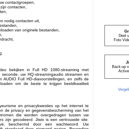
uw contactgroepen,
zijn contacten,
ten,
,
 nodig contacten uit,
bestanden,
nloaden van originele bestanden,
Gr
n,
Deel 
dracht,
Foto Vid
g.
J
Back-up v
deo bekijken in Full HD 1080-streaming met
Active
r seconde, uw HQ-streamingaudio streamen en
 AUDIO Full HD-diavoorstellingen, en zelfs de
uploaden om de beste te krijgen beeldkwaliteit
Vergel
eurisme en privacykwesties op het internet te
ijven de privacy en gegevensbescherming van het
e stromen die worden overgedragen tussen uw
s zijn gecodeerd. Jiwix is een vertrouwde site.
rivé, beschermd door een wachtwoord. Uw
rdt standaard door niemand gezien. Bovendien