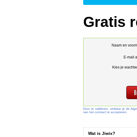
Gratis r
Naam en voor
E-mail 
Kies je wachtw
Door te valideren, verklaar je de A
van het contract te accepteren.
Wat is Jiwix?