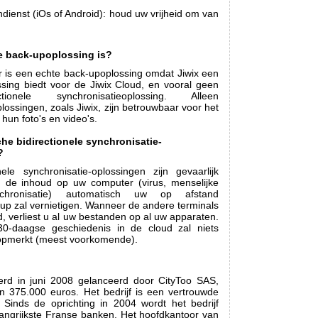
ndienst (iOs of Android): houd uw vrijheid om van
e back-upoplossing is?
r is een echte back-upoplossing omdat Jiwix een
ssing biedt voor de Jiwix Cloud, en vooral geen
tionele synchronisatieoplossing. Alleen
lossingen, zoals Jiwix, zijn betrouwbaar voor het
un foto's en video's.
he bidirectionele synchronisatie-
?
nele synchronisatie-oplossingen zijn gevaarlijk
n de inhoud op uw computer (virus, menselijke
hronisatie) automatisch uw op afstand
up zal vernietigen. Wanneer de andere terminals
 verliest u al uw bestanden op al uw apparaten.
0-daagse geschiedenis in de cloud zal niets
t opmerkt (meest voorkomende).
erd in juni 2008 gelanceerd door CityToo SAS,
n 375.000 euros. Het bedrijf is een vertrouwde
. Sinds de oprichting in 2004 wordt het bedrijf
angrijkste Franse banken. Het hoofdkantoor van