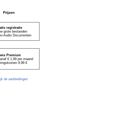
Prijzen
atis registratie
uw grote bestanden
eo Audio Documenten
iwix Premium
anaf € 1,99 per maand
ringskosten 9,99 €
ijk de aanbiedingen