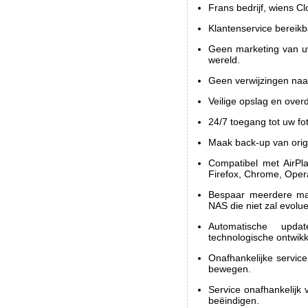
Frans bedrijf, wiens Cl
Klantenservice bereikba
Geen marketing van uw
wereld.
Geen verwijzingen naar
Veilige opslag en over
24/7 toegang tot uw fo
Maak back-up van orig
Compatibel met AirPla
Firefox, Chrome, Opera
Bespaar meerdere ma
NAS die niet zal evolu
Automatische upd
technologische ontwikk
Onafhankelijke service
bewegen.
Service onafhankelijk 
beëindigen.