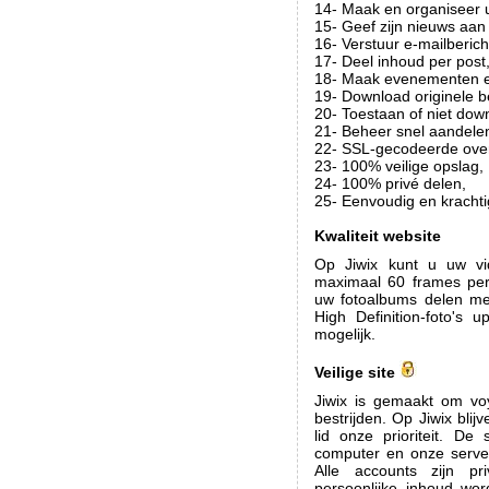
14- Maak en organiseer 
15- Geef zijn nieuws aan 
16- Verstuur e-mailberich
17- Deel inhoud per post
18- Maak evenementen en
19- Download originele 
20- Toestaan of niet dow
21- Beheer snel aandele
22- SSL-gecodeerde over
23- 100% veilige opslag,
24- 100% privé delen,
25- Eenvoudig en krachti
Kwaliteit website
Op Jiwix kunt u uw vi
maximaal 60 frames pe
uw fotoalbums delen met
High Definition-foto's 
mogelijk.
Veilige site
Jiwix is gemaakt om voy
bestrijden. Op Jiwix bl
lid onze prioriteit. D
computer en onze server
Alle accounts zijn p
persoonlijke inhoud wo