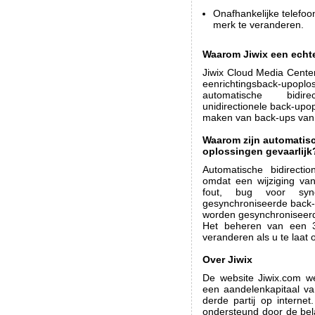
Onafhankelijke telefoo
merk te veranderen.
Waarom Jiwix een echt
Jiwix Cloud Media Cente
eenrichtingsback-upoplo
automatische bidirec
unidirectionele back-upop
maken van back-ups van h
Waarom zijn automatisc
oplossingen gevaarlijk
Automatische bidirectio
omdat een wijziging va
fout, bug voor sync
gesynchroniseerde back-
worden gesynchroniseerd,
Het beheren van een 3
veranderen als u te laa
Over Jiwix
De website Jiwix.com w
een aandelenkapitaal va
derde partij op internet
ondersteund door de bel