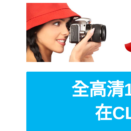
全高清1
在C