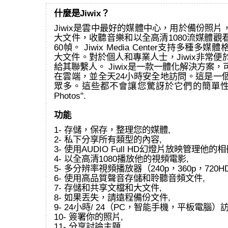
什麼是Jiwix？
Jiwix是雲中最好的媒體中心，用於備份照
大文件，收聽音樂和以全高清1080流媒體觀
60幀。 Jiwix Media Center支持多種
大文件。對於個人和專業人士，Jiwix非常
給其聯繫人。 Jiwix是一款一體化解決方案
在雲端，並全天24小時安全地訪問。這是一
眾多。這些都不會讓您驚訝於它們的簡單性和效
Photos".
功能
1- 存儲，保存，整理您的媒體,
2- 私下分享所有類型的內容,
3- 使用AUDIO Full HD幻燈片放映管理他的相
4- 以全高清1080播放他的視頻電影,
5- 多分辨率視頻播放器（240p，360p，720HD
6- 使用高品質聲音存儲和聆聽音頻文件,
7- 存儲和共享文檔和大文件,
8- 如果丟失，請遠程備份文件,
9- 24小時/ 24（PC，智能手機，平板電腦）
10- 簽署你的照片,
11- 分享討論主題,