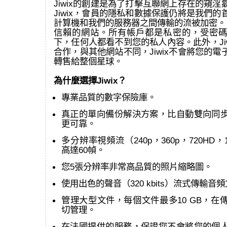
Jiwix的創建是為了打擊互聯網上存在的窺
Jiwix，會員的隱私和數據保護仍將是我們
計算機和我們的服務器之間傳輸的流被加密。 J
信賴的網站。所有帳戶都是私密的，受密碼
下，任何人都看不到您的私人內容。此外，Ji
合作，與其他網站不同，Jiwix不會將您的
轉售給整個星球。
為什麼選擇Jiwix？
專業品質的數字保險庫。
真正的單向備份解決方案，比自動雙向同
更可靠。
多分辨率視頻流（240p，360p，720HD，
高達60幀。
您5張分辨率非常高品質的照片縮略圖。
使用出色的聲音（320 kbits）流式傳輸音
管理大型文件，每個文件最多10 GB，在
切管理。
在法國提供的服務，保證您不會將您的個