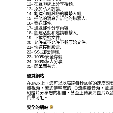
12- 在互聯網上分享視頻,
13- 添加私人評論,
14- 創建和組織您的聯繫人組,
15- 把他的消息告訴他的聯繫人,
16- 發送郵件,
17- 通過郵件分享內容,
18- 創建活動和邀請聯繫人,
19- 下載原始文件,
20- 允許或不允許下載原始文件,
21- 快速控制股票,
22- SSL加密傳輸,
23- 100％安全存儲,
24- 100％私人分享,
25- 簡單而有力.
優質網站
在Jiwix上，您可以以高達每秒60幀的速度觀看
體視頻，流式傳輸您的HQ流媒體音頻，並通過
幻燈片分享您的相冊，甚至上傳高清圖片以
質量可能。
安全的網站