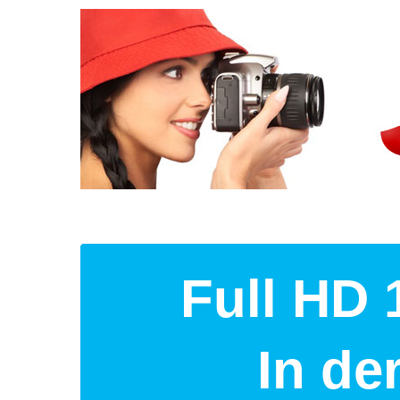
Full HD 
In d