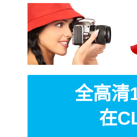
全高清1
在C