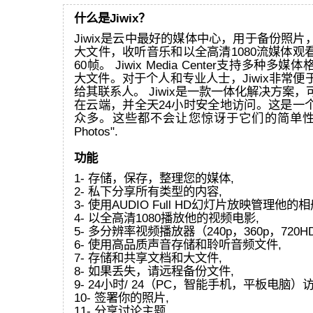
什么是Jiwix？
Jiwix是云中最好的媒体中心，用于备份照
大文件，收听音乐和以全高清1080流媒体观
60帧。 Jiwix Media Center支持多种
大文件。对于个人和专业人士，Jiwix非常
给其联系人。 Jiwix是一款一体化解决方案
在云端，并全天24小时安全地访问。这是一
众多。这些都不会让您惊讶于它们的简单性和效
Photos".
功能
1- 存储，保存，整理您的媒体,
2- 私下分享所有类型的内容,
3- 使用AUDIO Full HD幻灯片放映管理他的相
4- 以全高清1080播放他的视频电影,
5- 多分辨率视频播放器（240p，360p，720HD
6- 使用高品质声音存储和聆听音频文件,
7- 存储和共享文档和大文件,
8- 如果丢失，请远程备份文件,
9- 24小时/ 24（PC，智能手机，平板电脑）
10- 签署你的照片,
11- 分享讨论主题,