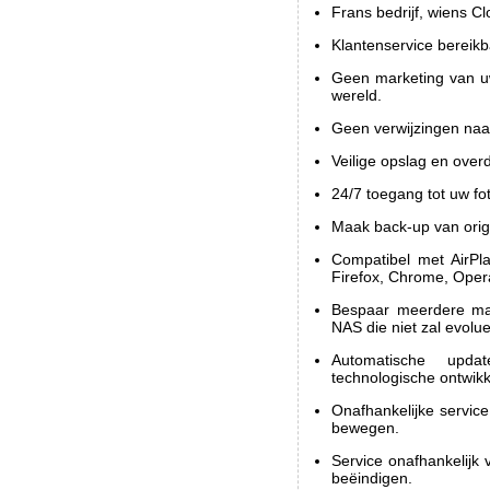
Frans bedrijf, wiens Cl
Klantenservice bereikba
Geen marketing van uw
wereld.
Geen verwijzingen naar
Veilige opslag en over
24/7 toegang tot uw fo
Maak back-up van orig
Compatibel met AirPla
Firefox, Chrome, Opera
Bespaar meerdere ma
NAS die niet zal evolu
Automatische upd
technologische ontwikk
Onafhankelijke service
bewegen.
Service onafhankelijk 
beëindigen.