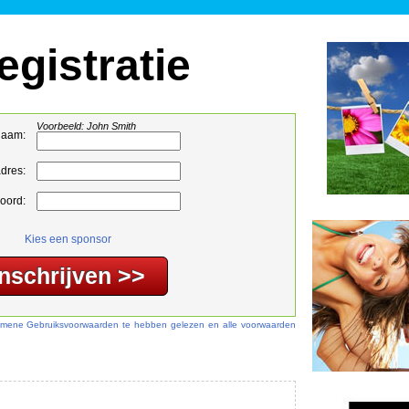
egistratie
Voorbeeld: John Smith
naam:
adres:
oord:
Kies een sponsor
lgemene Gebruiksvoorwaarden te hebben gelezen en alle voorwaarden