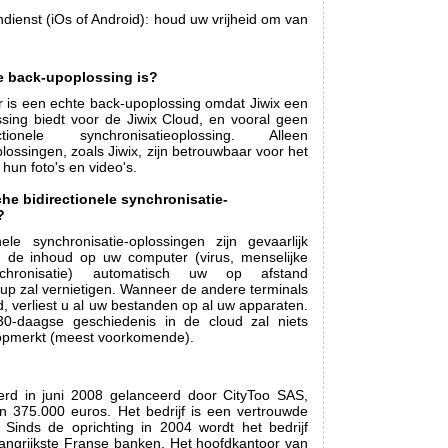
ndienst (iOs of Android): houd uw vrijheid om van
e back-upoplossing is?
r is een echte back-upoplossing omdat Jiwix een
ssing biedt voor de Jiwix Cloud, en vooral geen
tionele synchronisatieoplossing. Alleen
lossingen, zoals Jiwix, zijn betrouwbaar voor het
un foto's en video's.
he bidirectionele synchronisatie-
?
nele synchronisatie-oplossingen zijn gevaarlijk
n de inhoud op uw computer (virus, menselijke
hronisatie) automatisch uw op afstand
up zal vernietigen. Wanneer de andere terminals
 verliest u al uw bestanden op al uw apparaten.
0-daagse geschiedenis in de cloud zal niets
t opmerkt (meest voorkomende).
erd in juni 2008 gelanceerd door CityToo SAS,
n 375.000 euros. Het bedrijf is een vertrouwde
. Sinds de oprichting in 2004 wordt het bedrijf
angrijkste Franse banken. Het hoofdkantoor van