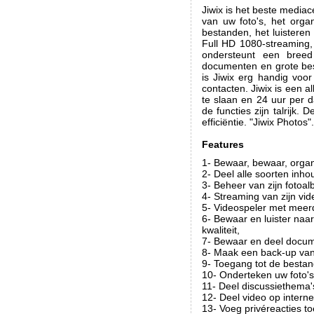
Jiwix is het beste media
van uw foto's, het org
bestanden, het luisteren
Full HD 1080-streaming,
ondersteunt een breed
documenten en grote bes
is Jiwix erg handig voo
contacten. Jiwix is een 
te slaan en 24 uur per da
de functies zijn talrijk
efficiëntie. "Jiwix Photos".
Features
1- Bewaar, bewaar, orga
2- Deel alle soorten inho
3- Beheer van zijn foto
4- Streaming van zijn vid
5- Videospeler met meer
6- Bewaar en luister na
kwaliteit,
7- Bewaar en deel docum
8- Maak een back-up van 
9- Toegang tot de bestan
10- Onderteken uw foto's
11- Deel discussiethema'
12- Deel video op interne
13- Voeg privéreacties to