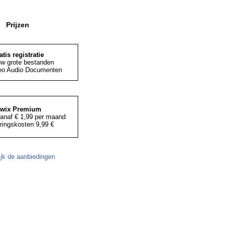
Prijzen
atis registratie
uw grote bestanden
eo Audio Documenten
iwix Premium
anaf € 1,99 per maand
ringskosten 9,99 €
ijk de aanbiedingen