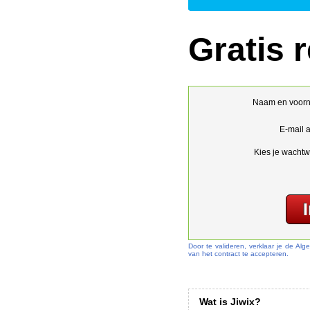
Gratis r
Naam en voor
E-mail 
Kies je wachtw
Door te valideren, verklaar je de A
van het contract te accepteren.
Wat is Jiwix?