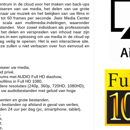
centrum in de cloud voor het maken van back-ups
aniseren van uw media, het delen van uw grote
 naar uw muziek en het bekijken van uw films in
 tot 60 frames per seconde. Jiwix Media Center
 scala aan multimedia-indelingen, waaronder
tanden. Voor zowel individuen als professionals
r het delen en verspreiden van inhoud naar zijn
alles-in-een oplossing om uw media in de cloud op
g veilig te openen. Het is een interactieve site,
. Deze zullen u niet verbazen over hun eenvoud en
niseer uw media,
ud privé,
albums met AUDIO Full HD diashow,
eofilms in Full HD 1080,
dere resoluties (240p, 360p, 720HD, 1080HD),
ar uw audiobestanden met geluid van hoge
enten en grote bestanden,
bestanden op afstand in geval van verlies,
den 24 uur per dag (pc, smartphone, tablet),
,
s,
t,
e,