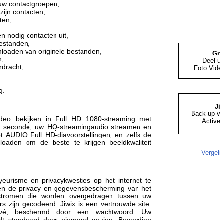
uw contactgroepen,
zijn contacten,
ten,
,
 nodig contacten uit,
bestanden,
nloaden van originele bestanden,
Gr
n,
Deel 
dracht,
Foto Vid
g.
J
Back-up v
deo bekijken in Full HD 1080-streaming met
Active
r seconde, uw HQ-streamingaudio streamen en
 AUDIO Full HD-diavoorstellingen, en zelfs de
uploaden om de beste te krijgen beeldkwaliteit
Vergel
eurisme en privacykwesties op het internet te
ijven de privacy en gegevensbescherming van het
e stromen die worden overgedragen tussen uw
s zijn gecodeerd. Jiwix is een vertrouwde site.
rivé, beschermd door een wachtwoord. Uw
rdt standaard door niemand gezien. Bovendien