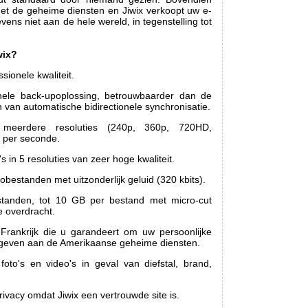
met de geheime diensten en Jiwix verkoopt uw e-
vens niet aan de hele wereld, in tegenstelling tot
wix?
ssionele kwaliteit.
onele back-upoplossing, betrouwbaarder dan de
n van automatische bidirectionele synchronisatie.
 meerdere resoluties (240p, 360p, 720HD,
 per seconde.
s in 5 resoluties van zeer hoge kwaliteit.
bestanden met uitzonderlijk geluid (320 kbits).
tanden, tot 10 GB per bestand met micro-cut
 overdracht.
 Frankrijk die u garandeert om uw persoonlijke
 geven aan de Amerikaanse geheime diensten.
to's en video's in geval van diefstal, brand,
vacy omdat Jiwix een vertrouwde site is.