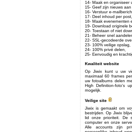
14- Maak en organiseer 
15- Geef zijn nieuws aan 
16- Verstuur e-mailberich
17- Deel inhoud per post
18- Maak evenementen en
19- Download originele 
20- Toestaan of niet dow
21- Beheer snel aandele
22- SSL-gecodeerde over
23- 100% veilige opslag,
24- 100% privé delen,
25- Eenvoudig en krachti
Kwaliteit website
Op Jiwix kunt u uw vi
maximaal 60 frames pe
uw fotoalbums delen met
High Definition-foto's 
mogelijk.
Veilige site
Jiwix is gemaakt om voy
bestrijden. Op Jiwix bl
lid onze prioriteit. D
computer en onze server
Alle accounts zijn p
persoonlijke inhoud wo