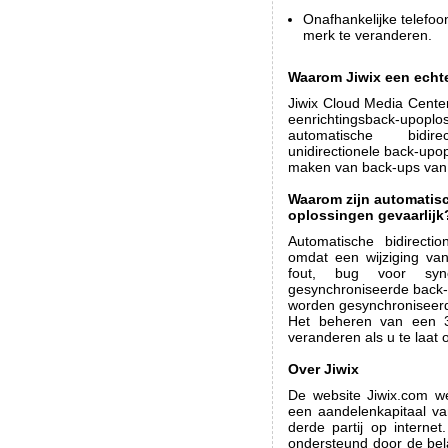
Onafhankelijke telefoo
merk te veranderen.
Waarom Jiwix een echt
Jiwix Cloud Media Cente
eenrichtingsback-upoplo
automatische bidirec
unidirectionele back-upop
maken van back-ups van h
Waarom zijn automatisc
oplossingen gevaarlijk
Automatische bidirectio
omdat een wijziging va
fout, bug voor sync
gesynchroniseerde back-
worden gesynchroniseerd,
Het beheren van een 3
veranderen als u te laa
Over Jiwix
De website Jiwix.com w
een aandelenkapitaal va
derde partij op internet
ondersteund door de bel