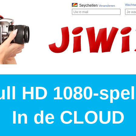
Wachtw
Seychellen
Veranderen
ull HD 1080-spel
In de CLOUD