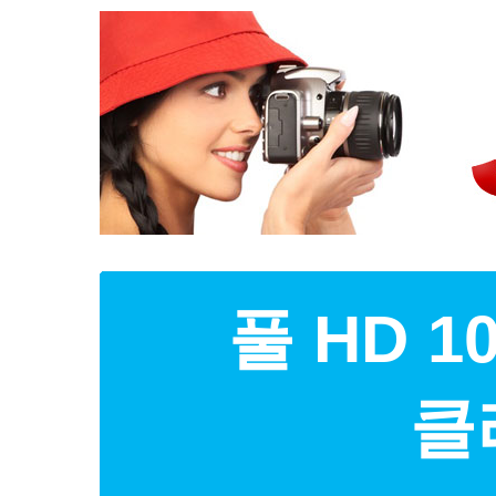
풀 HD 
클