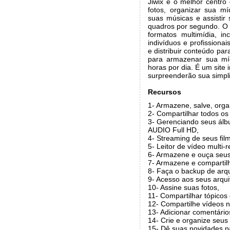
Jiwix é o melhor centr
fotos, organizar sua mí
suas músicas e assistir
quadros por segundo. O
formatos multimídia, i
indivíduos e profissiona
e distribuir conteúdo pa
para armazenar sua mí
horas por dia. É um site
surpreenderão sua simplic
Recursos
1- Armazene, salve, orga
2- Compartilhar todos os 
3- Gerenciando seus álb
AUDIO Full HD,
4- Streaming de seus fi
5- Leitor de vídeo multi
6- Armazene e ouça seus
7- Armazene e compartil
8- Faça o backup de arq
9- Acesso aos seus arqui
10- Assine suas fotos,
11- Compartilhar tópicos
12- Compartilhe vídeos na
13- Adicionar comentário
14- Crie e organize seus
15- Dê suas novidades p