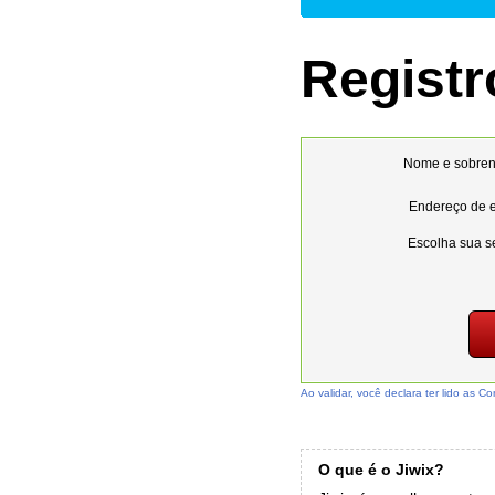
Registr
Nome e sobre
Endereço de e
Escolha sua s
Ao validar, você declara ter lido as C
O que é o Jiwix?