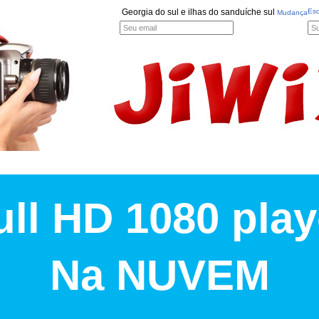
Georgia do sul e ilhas do sanduíche sul
Es
Mudança
ull HD 1080 play
Na NUVEM