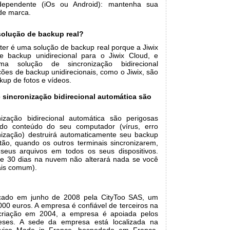
independente (iOs ou Android): mantenha sua
de marca.
solução de backup real?
ter é uma solução de backup real porque a Jiwix
 backup unidirecional para o Jiwix Cloud, e
a solução de sincronização bidirecional
ões de backup unidirecionais, como o Jiwix, são
kup de fotos e vídeos.
 sincronização bidirecional automática são
ização bidirecional automática são perigosas
do conteúdo do seu computador (vírus, erro
nização) destruirá automaticamente seu backup
tão, quando os outros terminais sincronizarem,
seus arquivos em todos os seus dispositivos.
de 30 dias na nuvem não alterará nada se você
ais comum).
ançado em junho de 2008 pela CityToo SAS, um
.000 euros. A empresa é confiável de terceiros na
 criação em 2004, a empresa é apoiada pelos
ceses. A sede da empresa está localizada na