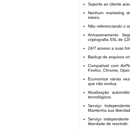
Suporte ao cliente aces
Nenhum marketing d
inteiro.
Não referenciando o se
Armazenamento Seg
criptografia SSL de 128
24/7 acesso a suas fot
Backup de arquivos ori
Compatível com AirPla
Firefox, Chrome, Opera
Economize várias ve
que não evolua.
Atualização automát
tecnológicos.
Serviço Independent
Mantenha sua liberdad
Serviço independente
liberdade de rescindir.