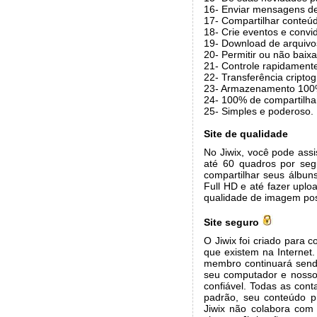
16- Enviar mensagens de
17- Compartilhar conteúd
18- Crie eventos e convi
19- Download de arquivos
20- Permitir ou não baixa
21- Controle rapidament
22- Transferência cripto
23- Armazenamento 100
24- 100% de compartilha
25- Simples e poderoso.
Site de qualidade
No Jiwix, você pode ass
até 60 quadros por seg
compartilhar seus álbun
Full HD e até fazer uplo
qualidade de imagem pos
Site seguro
O Jiwix foi criado para
que existem na Internet.
membro continuará sendo
seu computador e nossos
confiável. Todas as con
padrão, seu conteúdo p
Jiwix não colabora com 