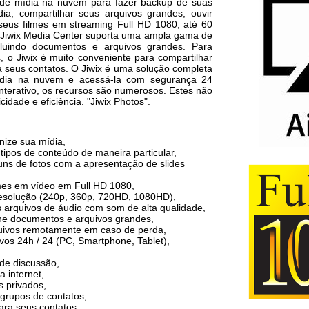
o de mídia na nuvem para fazer backup de suas
dia, compartilhar seus arquivos grandes, ouvir
 seus filmes em streaming Full HD 1080, até 60
 Jiwix Media Center suporta uma ampla gama de
ncluindo documentos e arquivos grandes. Para
is, o Jiwix é muito conveniente para compartilhar
ra seus contatos. O Jiwix é uma solução completa
dia na nuvem e acessá-la com segurança 24
 interativo, os recursos são numerosos. Estes não
idade e eficiência. "Jiwix Photos".
nize sua mídia,
tipos de conteúdo de maneira particular,
uns de fotos com a apresentação de slides
lmes em vídeo em Full HD 1080,
-resolução (240p, 360p, 720HD, 1080HD),
 arquivos de áudio com som de alta qualidade,
he documentos e arquivos grandes,
uivos remotamente em caso de perda,
vos 24h / 24 (PC, Smartphone, Tablet),
 de discussão,
 internet,
s privados,
 grupos de contatos,
ara seus contatos,