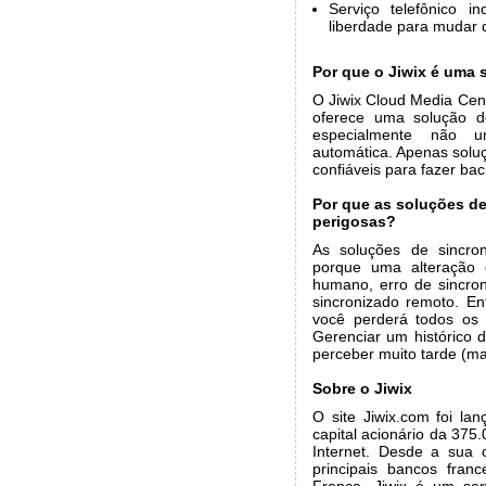
Serviço telefônico 
liberdade para mudar 
Por que o Jiwix é uma 
O Jiwix Cloud Media Cen
oferece uma solução de
especialmente não um
automática. Apenas soluç
confiáveis para fazer bac
Por que as soluções de
perigosas?
As soluções de sincron
porque uma alteração 
humano, erro de sincro
sincronizado remoto. En
você perderá todos os 
Gerenciar um histórico 
perceber muito tarde (m
Sobre o Jiwix
O site Jiwix.com foi l
capital acionário da 375
Internet. Desde a sua
principais bancos fran