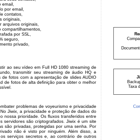
 email,
o por email,
de contatos,
 originais,
r arquivos originais,
e compartilhamentos,
grafada por SSL,
Re
Compar
% seguro,
mento privado,
Documento
istir ao seu vídeo em Full HD 1080 streaming de
undo, transmitir seu streaming de áudio HQ e
s de fotos com a apresentação de slides AUDIO
J
Backup
ad de fotos de alta definição para obter o melhor
Taxa d
sível.
 combater problemas de voyeurismo e privacidade
Com
 No Jiwix, a privacidade e proteção de dados do
 nossa prioridade. Os fluxos transferidos entre
 servidores são criptografados. Jiwix é um site
tas são privadas, protegidas por uma senha. Por
rivado não é visto por ninguém. Além disso, a
os serviços secretos e, ao contrário de outros