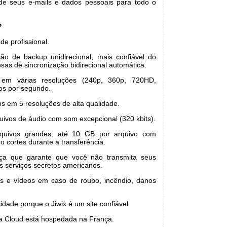
nde seus e-mails e dados pessoais para todo o
?
ade profissional.
ão de backup unidirecional, mais confiável do
sas de sincronização bidirecional automática.
 em várias resoluções (240p, 360p, 720HD,
os por segundo.
os em 5 resoluções de alta qualidade.
uivos de áudio com som excepcional (320 kbits).
quivos grandes, até 10 GB por arquivo com
 cortes durante a transferência.
nça que garante que você não transmita seus
s serviços secretos americanos.
os e vídeos em caso de roubo, incêndio, danos
idade porque o Jiwix é um site confiável.
a Cloud está hospedada na França.