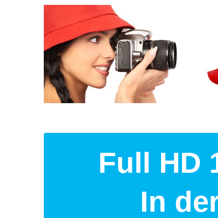
Full HD 
In d