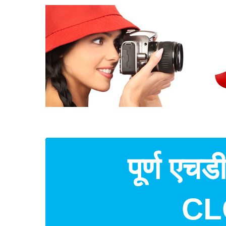
पूर्ण एचड
CLO