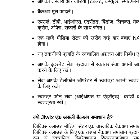
आपकी तस्वीरों और वीडियो (टैबलेट, कंप्यूटर, स्मार्टफ़ोन
बैकअप मूल फाइलें।
एयरप्ले, टीवी, आईओएस, एंड्रॉइड, विंडोज, लिनक्स, मै
क्रोम, ओपेरा, सफारी के साथ संगत।
एक महंगे मीडिया सेंटर की खरीद कई बार बचाएं N
होगा।
नए तकनीकी प्रगति के स्वचालित अद्यतन और निर्बा
आपके इंटरनेट सेवा प्रदाता से स्वतंत्र सेवा: अपनी 
करने के लिए रखें।
सेवा आपके टेलीफोन ऑपरेटर से स्वतंत्र: अपनी स्वतंत
के लिए रखें।
स्वतंत्र फोन सेवा (आईओएस या एंड्रॉइड): ब्रांडो
स्वतंत्रता रखें।
क्यों Jiwix एक असली बैकअप समाधान है?
जिविक्स क्लाउड मीडिया सेंटर एक वास्तविक बैकअप समाधा
जिविक्स क्लाउड के लिए एक तरफा बैकअप समाधान प्रदा
रूप से स्वचालित बिडरेक्शनल सिंक्रनाइज़ेशन स