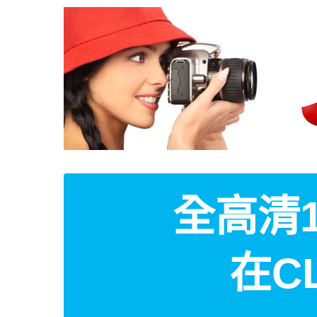
全高清1
在C