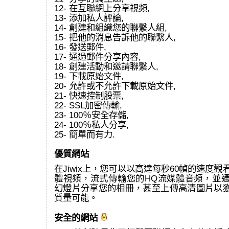
12- 在互聯網上分享視頻,
13- 添加私人評論,
14- 創建和組織您的聯繫人組,
15- 把他的消息告訴他的聯繫人,
16- 發送郵件,
17- 通過郵件分享內容,
18- 創建活動和邀請聯繫人,
19- 下載原始文件,
20- 允許或不允許下載原始文件,
21- 快速控制股票,
22- SSL加密傳輸,
23- 100％安全存儲,
24- 100％私人分享,
25- 簡單而有力.
優質網站
在Jiwix上，您可以以高達每秒60幀的速度觀看
體視頻，流式傳輸您的HQ流媒體音頻，並通過
幻燈片分享您的相冊，甚至上傳高清圖片以
質量可能。
安全的網站