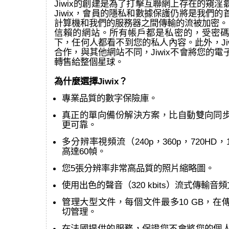
Jiwix的創建是為了打擊互聯網上存在的窺
Jiwix，會員的隱私和數據保護仍將是我們
計算機和我們的服務器之間傳輸的流被加密。 J
信賴的網站。所有帳戶都是私密的，受密碼
下，任何人都看不到您的私人內容。此外，Ji
合作，與其他網站不同，Jiwix不會將您的
轉售給整個星球。
為什麼選擇Jiwix？
專業品質的數字保險庫。
真正的單向備份解決方案，比自動雙向同
更可靠。
多分辨率視頻流（240p，360p，720HD，
高達60幀。
您5張分辨率非常高品質的照片縮略圖。
使用出色的聲音（320 kbits）流式傳輸音
管理大型文件，每個文件最多10 GB，在
切管理。
在法國提供的服務，保證您不會將您的個