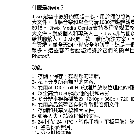
什麼是Jiwix？
Jiwix是雲中最好的媒體中心，用於備份照
大文件，收聽音樂和以全高清1080流媒體觀
60幀。 Jiwix Media Center支持多種
大文件。對於個人和專業人士，Jiwix非常
給其聯繫人。 Jiwix是一款一體化解決方案
在雲端，並全天24小時安全地訪問。這是一
眾多。這些都不會讓您驚訝於它們的簡單性和效
Photos".
功能
1- 存儲，保存，整理您的媒體,
2- 私下分享所有類型的內容,
3- 使用AUDIO Full HD幻燈片放映管理他的相
4- 以全高清1080播放他的視頻電影,
5- 多分辨率視頻播放器（240p，360p，720HD
6- 使用高品質聲音存儲和聆聽音頻文件,
7- 存儲和共享文檔和大文件,
8- 如果丟失，請遠程備份文件,
9- 24小時/ 24（PC，智能手機，平板電腦）
10- 簽署你的照片,
11- 分享討論主題,