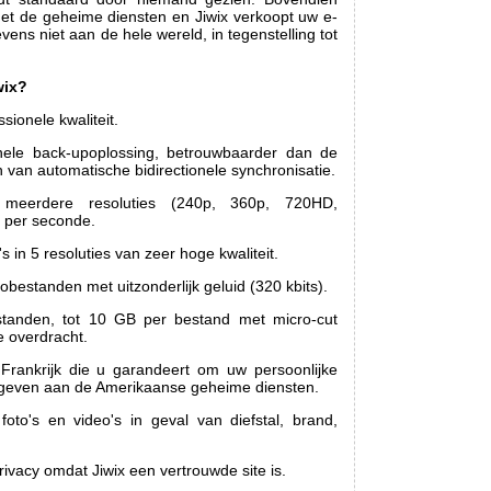
met de geheime diensten en Jiwix verkoopt uw e-
vens niet aan de hele wereld, in tegenstelling tot
wix?
ssionele kwaliteit.
onele back-upoplossing, betrouwbaarder dan de
n van automatische bidirectionele synchronisatie.
 meerdere resoluties (240p, 360p, 720HD,
 per seconde.
s in 5 resoluties van zeer hoge kwaliteit.
bestanden met uitzonderlijk geluid (320 kbits).
tanden, tot 10 GB per bestand met micro-cut
 overdracht.
 Frankrijk die u garandeert om uw persoonlijke
 geven aan de Amerikaanse geheime diensten.
to's en video's in geval van diefstal, brand,
vacy omdat Jiwix een vertrouwde site is.