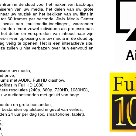
centrum in de cloud voor het maken van back-ups
aniseren van uw media, het delen van uw grote
 naar uw muziek en het bekijken van uw films in
 tot 60 frames per seconde. Jiwix Media Center
 scala aan multimedia-indelingen, waaronder
tanden. Voor zowel individuen als professionals
r het delen en verspreiden van inhoud naar zijn
alles-in-een oplossing om uw media in de cloud op
g veilig te openen. Het is een interactieve site,
. Deze zullen u niet verbazen over hun eenvoud en
niseer uw media,
ud privé,
albums met AUDIO Full HD diashow,
eofilms in Full HD 1080,
dere resoluties (240p, 360p, 720HD, 1080HD),
ar uw audiobestanden met geluid van hoge
enten en grote bestanden,
bestanden op afstand in geval van verlies,
den 24 uur per dag (pc, smartphone, tablet),
,
s,
t,
e,