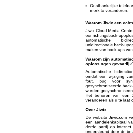
Onafhankelijke telefoo
merk te veranderen.
Waarom Jiwix een echt
Jiwix Cloud Media Cente
eenrichtingsback-upoplo
automatische bidirec
unidirectionele back-upop
maken van back-ups van h
Waarom zijn automatisc
oplossingen gevaarlijk
Automatische bidirectio
omdat een wijziging va
fout, bug voor sync
gesynchroniseerde back-
worden gesynchroniseerd,
Het beheren van een 3
veranderen als u te laa
Over Jiwix
De website Jiwix.com w
een aandelenkapitaal va
derde partij op internet
ondersteund door de bel