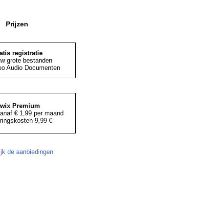
Prijzen
atis registratie
uw grote bestanden
eo Audio Documenten
iwix Premium
anaf € 1,99 per maand
ringskosten 9,99 €
ijk de aanbiedingen