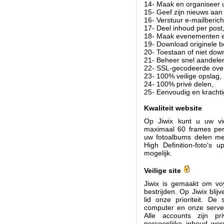
14- Maak en organiseer 
15- Geef zijn nieuws aan 
16- Verstuur e-mailberich
17- Deel inhoud per post
18- Maak evenementen en
19- Download originele 
20- Toestaan of niet dow
21- Beheer snel aandele
22- SSL-gecodeerde over
23- 100% veilige opslag,
24- 100% privé delen,
25- Eenvoudig en krachti
Kwaliteit website
Op Jiwix kunt u uw vi
maximaal 60 frames pe
uw fotoalbums delen met
High Definition-foto's 
mogelijk.
Veilige site
Jiwix is gemaakt om voy
bestrijden. Op Jiwix bl
lid onze prioriteit. D
computer en onze server
Alle accounts zijn p
persoonlijke inhoud wo