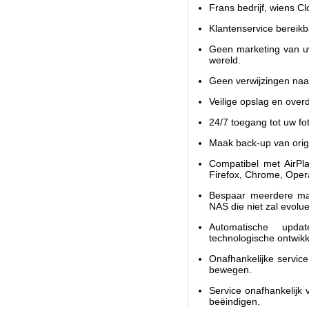
Frans bedrijf, wiens Cl
Klantenservice bereikba
Geen marketing van uw
wereld.
Geen verwijzingen naar
Veilige opslag en over
24/7 toegang tot uw fo
Maak back-up van orig
Compatibel met AirPla
Firefox, Chrome, Opera
Bespaar meerdere ma
NAS die niet zal evolu
Automatische upd
technologische ontwikk
Onafhankelijke service
bewegen.
Service onafhankelijk 
beëindigen.