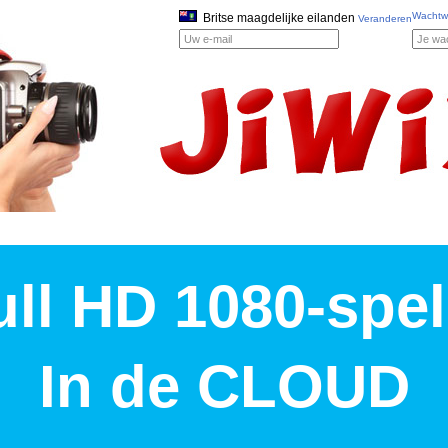
Wachtw
Britse maagdelijke eilanden
Veranderen
ull HD 1080-spel
In de CLOUD