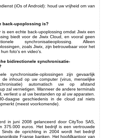
ndienst (iOs of Android): houd uw vrijheid om van
e back-upoplossing is?
r is een echte back-upoplossing omdat Jiwix een
ssing biedt voor de Jiwix Cloud, en vooral geen
tionele synchronisatieoplossing. Alleen
lossingen, zoals Jiwix, zijn betrouwbaar voor het
un foto's en video's.
he bidirectionele synchronisatie-
?
nele synchronisatie-oplossingen zijn gevaarlijk
n de inhoud op uw computer (virus, menselijke
hronisatie) automatisch uw op afstand
up zal vernietigen. Wanneer de andere terminals
 verliest u al uw bestanden op al uw apparaten.
0-daagse geschiedenis in de cloud zal niets
t opmerkt (meest voorkomende).
erd in juni 2008 gelanceerd door CityToo SAS,
n 375.000 euros. Het bedrijf is een vertrouwde
. Sinds de oprichting in 2004 wordt het bedrijf
angrijkste Franse banken. Het hoofdkantoor van