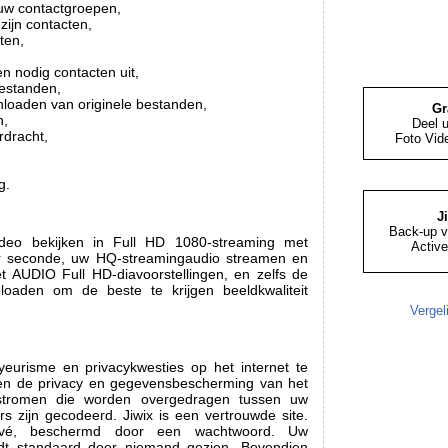
uw contactgroepen,
zijn contacten,
ten,
,
 nodig contacten uit,
bestanden,
nloaden van originele bestanden,
Gr
n,
Deel 
dracht,
Foto Vid
g.
J
Back-up v
deo bekijken in Full HD 1080-streaming met
Active
r seconde, uw HQ-streamingaudio streamen en
 AUDIO Full HD-diavoorstellingen, en zelfs de
uploaden om de beste te krijgen beeldkwaliteit
Vergel
eurisme en privacykwesties op het internet te
ijven de privacy en gegevensbescherming van het
e stromen die worden overgedragen tussen uw
s zijn gecodeerd. Jiwix is een vertrouwde site.
rivé, beschermd door een wachtwoord. Uw
rdt standaard door niemand gezien. Bovendien