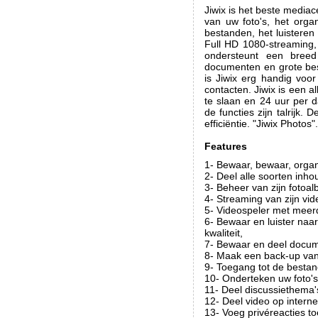
Jiwix is het beste media
van uw foto's, het org
bestanden, het luisteren
Full HD 1080-streaming,
ondersteunt een breed
documenten en grote bes
is Jiwix erg handig voo
contacten. Jiwix is een 
te slaan en 24 uur per da
de functies zijn talrijk
efficiëntie. "Jiwix Photos".
Features
1- Bewaar, bewaar, orga
2- Deel alle soorten inho
3- Beheer van zijn foto
4- Streaming van zijn vid
5- Videospeler met meer
6- Bewaar en luister na
kwaliteit,
7- Bewaar en deel docum
8- Maak een back-up van 
9- Toegang tot de bestan
10- Onderteken uw foto's
11- Deel discussiethema'
12- Deel video op interne
13- Voeg privéreacties to