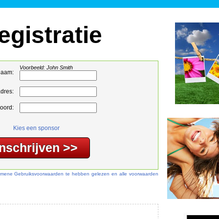
egistratie
Voorbeeld: John Smith
naam:
adres:
oord:
Kies een sponsor
lgemene Gebruiksvoorwaarden te hebben gelezen en alle voorwaarden