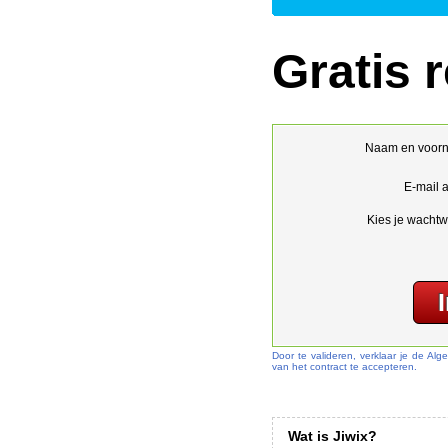
Gratis r
Naam en voor
E-mail 
Kies je wachtw
Door te valideren, verklaar je de A
van het contract te accepteren.
Wat is Jiwix?