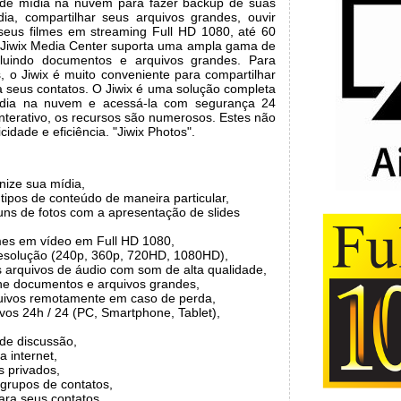
o de mídia na nuvem para fazer backup de suas
dia, compartilhar seus arquivos grandes, ouvir
 seus filmes em streaming Full HD 1080, até 60
 Jiwix Media Center suporta uma ampla gama de
ncluindo documentos e arquivos grandes. Para
is, o Jiwix é muito conveniente para compartilhar
ra seus contatos. O Jiwix é uma solução completa
dia na nuvem e acessá-la com segurança 24
 interativo, os recursos são numerosos. Estes não
idade e eficiência. "Jiwix Photos".
nize sua mídia,
tipos de conteúdo de maneira particular,
uns de fotos com a apresentação de slides
lmes em vídeo em Full HD 1080,
-resolução (240p, 360p, 720HD, 1080HD),
 arquivos de áudio com som de alta qualidade,
he documentos e arquivos grandes,
uivos remotamente em caso de perda,
vos 24h / 24 (PC, Smartphone, Tablet),
 de discussão,
 internet,
s privados,
 grupos de contatos,
ara seus contatos,