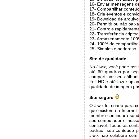
16- Enviar mensagens de
17- Compartilhar conteúd
18- Crie eventos e convi
19- Download de arquivos
20- Permitir ou não baixa
21- Controle rapidament
22- Transferência cripto
23- Armazenamento 100
24- 100% de compartilha
25- Simples e poderoso.
Site de qualidade
No Jiwix, você pode ass
até 60 quadros por seg
compartilhar seus álbun
Full HD e até fazer uplo
qualidade de imagem pos
Site seguro
O Jiwix foi criado para
que existem na Internet.
membro continuará sendo
seu computador e nossos
confiável. Todas as con
padrão, seu conteúdo p
Jiwix não colabora com 