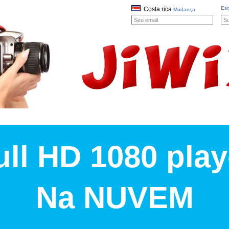
Es
Costa rica
Mudança
ull HD 1080 play
Na NUVEM