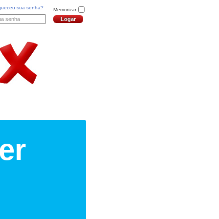
queceu sua senha?
Memorizar
er