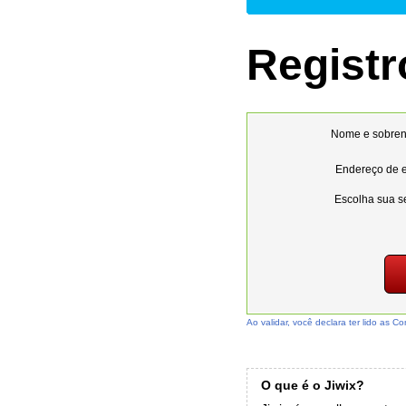
Registr
Nome e sobre
Endereço de e
Escolha sua s
Ao validar, você declara ter lido as C
O que é o Jiwix?