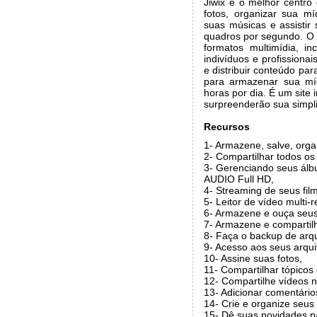
Jiwix é o melhor centr
fotos, organizar sua mí
suas músicas e assistir
quadros por segundo. O
formatos multimídia, i
indivíduos e profissiona
e distribuir conteúdo pa
para armazenar sua mí
horas por dia. É um site
surpreenderão sua simplic
Recursos
1- Armazene, salve, orga
2- Compartilhar todos os 
3- Gerenciando seus álb
AUDIO Full HD,
4- Streaming de seus fi
5- Leitor de vídeo multi
6- Armazene e ouça seus
7- Armazene e compartil
8- Faça o backup de arq
9- Acesso aos seus arqui
10- Assine suas fotos,
11- Compartilhar tópicos
12- Compartilhe vídeos na
13- Adicionar comentário
14- Crie e organize seus
15- Dê suas novidades p