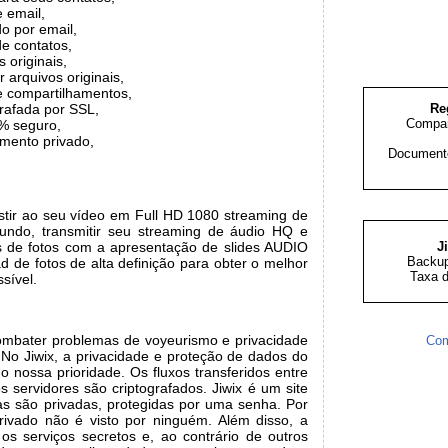
 email,
o por email,
de contatos,
 originais,
r arquivos originais,
e compartilhamentos,
grafada por SSL,
Re
Compar
% seguro,
mento privado,
Documento
istir ao seu vídeo em Full HD 1080 streaming de
undo, transmitir seu streaming de áudio HQ e
s de fotos com a apresentação de slides AUDIO
J
Backup
ad de fotos de alta definição para obter o melhor
Taxa d
sível.
 combater problemas de voyeurismo e privacidade
Com
 No Jiwix, a privacidade e proteção de dados do
 nossa prioridade. Os fluxos transferidos entre
 servidores são criptografados. Jiwix é um site
tas são privadas, protegidas por uma senha. Por
rivado não é visto por ninguém. Além disso, a
os serviços secretos e, ao contrário de outros