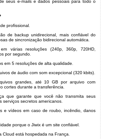
nde seus e-mails e dados pessoais para todo o
?
ade profissional.
ão de backup unidirecional, mais confiável do
sas de sincronização bidirecional automática.
 em várias resoluções (240p, 360p, 720HD,
os por segundo.
os em 5 resoluções de alta qualidade.
uivos de áudio com som excepcional (320 kbits).
quivos grandes, até 10 GB por arquivo com
 cortes durante a transferência.
nça que garante que você não transmita seus
s serviços secretos americanos.
os e vídeos em caso de roubo, incêndio, danos
idade porque o Jiwix é um site confiável.
a Cloud está hospedada na França.