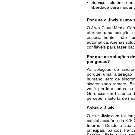
Serviço telefônico 
liberdade para mudar 
Por que o Jiwix é uma 
O Jiwix Cloud Media Cen
oferece uma solução de
especialmente não um
automática. Apenas soluç
confiáveis para fazer bac
Por que as soluções de
perigosas?
As soluções de sincron
porque uma alteração 
humano, erro de sincro
sincronizado remoto. En
você perderá todos os 
Gerenciar um histórico 
perceber muito tarde (m
Sobre o Jiwix
O site Jiwix.com foi l
capital acionário da 375
Internet. Desde a sua
principais bancos fran