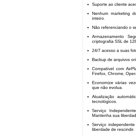
Suporte ao cliente aces
Nenhum marketing d
inteiro.
Não referenciando o se
Armazenamento Seg
criptografia SSL de 128
24/7 acesso a suas fot
Backup de arquivos ori
Compatível com AirPla
Firefox, Chrome, Opera
Economize várias ve
que não evolua.
Atualização automát
tecnológicos.
Serviço Independent
Mantenha sua liberdad
Serviço independente
liberdade de rescindir.