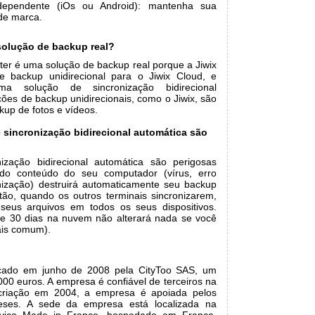
independente (iOs ou Android): mantenha sua
de marca.
solução de backup real?
ter é uma solução de backup real porque a Jiwix
 backup unidirecional para o Jiwix Cloud, e
a solução de sincronização bidirecional
ões de backup unidirecionais, como o Jiwix, são
kup de fotos e vídeos.
 sincronização bidirecional automática são
ização bidirecional automática são perigosas
do conteúdo do seu computador (vírus, erro
nização) destruirá automaticamente seu backup
tão, quando os outros terminais sincronizarem,
seus arquivos em todos os seus dispositivos.
de 30 dias na nuvem não alterará nada se você
ais comum).
ançado em junho de 2008 pela CityToo SAS, um
.000 euros. A empresa é confiável de terceiros na
 criação em 2004, a empresa é apoiada pelos
ceses. A sede da empresa está localizada na