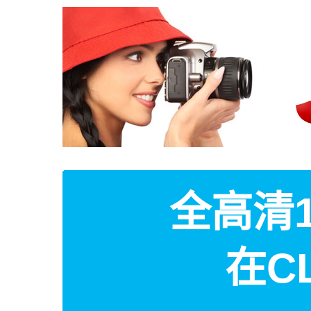
全高清1
在C