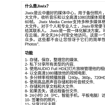
什么是Jiwix？
Jiwix是云中最好的媒体中心，用于备份照
大文件，收听音乐和以全高清1080流媒体观
60帧。 Jiwix Media Center支持多种
大文件。对于个人和专业人士，Jiwix非常
给其联系人。 Jiwix是一款一体化解决方案
在云端，并全天24小时安全地访问。这是一
众多。这些都不会让您惊讶于它们的简单性和效
Photos".
功能
1- 存储，保存，整理您的媒体,
2- 私下分享所有类型的内容,
3- 使用AUDIO Full HD幻灯片放映管理他的相
4- 以全高清1080播放他的视频电影,
5- 多分辨率视频播放器（240p，360p，720HD
6- 使用高品质声音存储和聆听音频文件,
7- 存储和共享文档和大文件,
8- 如果丢失，请远程备份文件,
9- 24小时/ 24（PC，智能手机，平板电脑）
10- 签署你的照片,
11- 分享讨论主题,