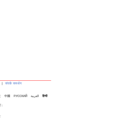
|
संपर्क समर्थन
文
中國
РУССКИЙ
العربية
हिन्दी
ैं।
ट