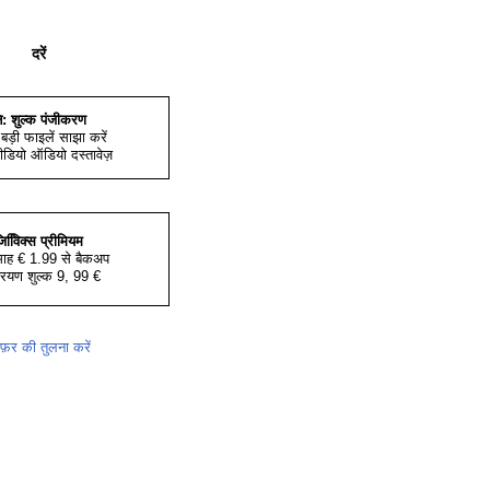
दरें
ि: शुल्क पंजीकरण
बड़ी फाइलें साझा करें
ीडियो ऑडियो दस्तावेज़
िवििक्स प्रीमियम
 माह € 1.99 से बैकअप
ियण शुल्क 9, 99 €
़र की तुलना करें