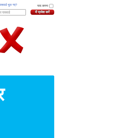
ासवर्ड भूल गए?
याद करना
र