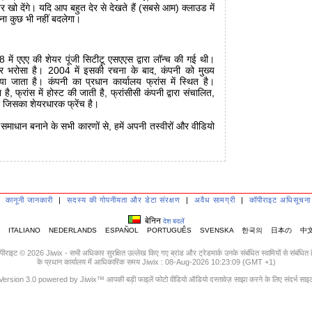
खो देंगे। यदि आप बहुत देर से देखते हैं (सबसे आम) क्लाउड में
ना कुछ भी नहीं बदलेगा।
ें एएए की शेयर पूंजी सिटीटू एसएएस द्वारा लॉन्च की गई थी।
पर भरोसा है। 2004 में इसकी रचना के बाद, कंपनी को मुख्य
 किया जाता है। कंपनी का प्रधान कार्यालय फ्रांस में स्थित है।
ा है, फ्रांस में होस्ट की जाती है, फ्रांसीसी कंपनी द्वारा संचालित,
और जिसका शेयरधारक फ्रेंच है।
माधान बनाने के सभी कारणों से, हमें अपनी तस्वीरों और वीडियो
|
कानूनी जानकारी
|
सदस्य की गोपनीयता और डेटा संरक्षण
|
अवैध सामग्री
|
कॉपीराइट अधिसूचना
बेनिन
देश बदलें
ITALIANO
NEDERLANDS
ESPAÑOL
PORTUGUÊS
SVENSKA
한국의
日本の
中
पीराइट © 2026 Jiwix - सभी अधिकार सुरक्षित उल्लेख किए गए ब्रांड और ट्रेडमार्क उनके संबंधित स्वामियों से संबंधित ह
के प्रधान कार्यालय में आधिकारिक समय Jiwix : 08-Aug-2026 10:23:09 (GMT +1)
Version 3.0 powered by Jiwix™ आपकी बड़ी फाइलें फोटो वीडियो ऑडियो दस्तावेज़ साझा करने के लिए संदर्भ साइ