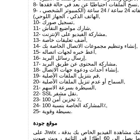
8- نسخ الملفات احتياطيًا عن بعد في حالة فقدها,
9- الوصول إلى ملفاته 24 ساعة / 24 ساعة (الكمبيوتر الشخصي ،
الهاتف الذكي ، الجهاز اللوحي),
10- تسجيل صورك,
11- شارك مواضيع النقاش,
12- مشاركة الفيديو على الإنترنت,
13- أضف تعليقات خاصة,
14- إنشاء وتنظيم مجموعات الاتصال الخاصة بك,
15- اعط خبره لجهات اتصاله,
16- إرسال رسائل البريد,
17- مشاركة المحتوى عن طريق البريد,
18- إنشاء أحداث ودعوة جهات الاتصال,
19- قم بتنزيل الملفات الأصلية,
20- السماح أو عدم تنزيل الملفات الأصلية,
21- السيطرة بسرعة الاسهم,
22- SSL نقل مشفر,
23- تخزين آمن 100 ٪,
24- المشاركة الخاصة بنسبة 100٪,
25- بسيطة وقوية.
موقع جودة
على Jiwix ، يمكنك مشاهدة الفيديو الخاص بك بدقة Full HD 1080
مع ما يصل إلى 60 إطارًا في الثانية ، وبث صوت HQ المتدفق