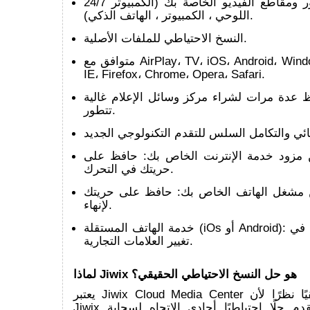
24/7 الوصول إلى الصور ومقاطع الفيديو الخاصة بك (الكمبيوتر
اللوحي ، الكمبيوتر ، الهاتف الذكي).
النسخ الاحتياطي للملفات الأصلية.
متوافق مع AirPlay، TV، iOS، Android، Windows، Linux، Mac،
IE، Firefox، Chrome، Opera، Safari.
عدة مرات لشراء مركز وسائل الإعلام غالية NAS التي لن
تتطور.
مزود خدمة الإنترنت الخاص بك: حافظ على
حريتك في التحرك.
مشغل الهاتف الخاص بك: حافظ على حريتك
لإنهاء.
خدمة الهاتف المستقلة (iOs أو Android): حافظ على حريتك في
تغيير العلامات التجارية.
لماذا Jiwix هو حل النسخ الاحتياطي الحقيقي؟
يعتبر Jiwix Cloud Media Center حلاً احتياطيًا حقيقيًا نظرًا لأن
Jiwix يقدم حلًا احتياطيًا أحادي الاتجاه لسحابة Jiwix Cloud ،