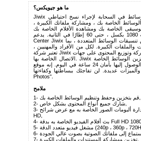
ما هو جيويكس؟
Jiwix هو أفضل مركز وسائط في السحابة لإجراء نسخ احتياطي
لوسائط الخاصة بك ، ومشاركة ملفاتك الكبيرة ،
موسيقى الخاصة بك ومشاهدة الأفلام الخاصة بك
بدقة كاملة 1080 بكسل ، حتى 60 إطارًا في الثانية. يدعم Media
Center Jiwix مجموعة كبيرة من تنسيقات الوسائط المتعددة ، بما
والملفات الكبيرة. لكل من الأفراد والمهنيين ،
تعتبر شركة Jiwix ملائمة للغاية لمشاركة وتوزيع المحتوى على جهات
الاتصال الخاصة بها. Jiwix هو حل شامل لتخزين الوسائط الخاصة
بك في السحابة والوصول إليها بأمان 24 ساعة في اليوم. إنه موقع
الميزات عديدة. لن تفاجئك ببساطتها وكفاءتها. "Jiwix
Photos".
ملامح
1- قم بتخزين وحفظ وتنظيم الوسائط الخاصة بك,
2- شارك جميع أنواع المحتوى بشكل خاص,
3- إدارة ألبومات الصور الخاصة به مع عرض شرائح AUDIO Full
HD,
ث أفلام الفيديو الخاصة به بدقة Full HD 1080,
240p ، 360p ، 720HD ، 1080HD),
7- تخزين ومشاركة المستندات والملفات الكبيرة,