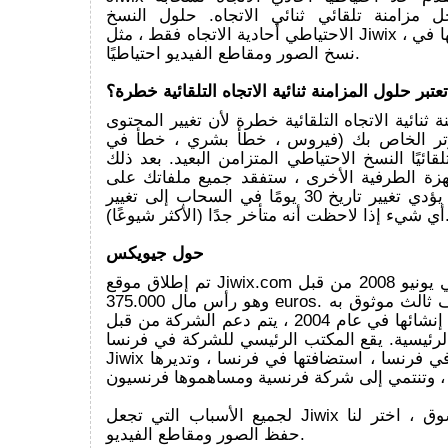
مزامنة تلقائي ثنائي الاتجاه. حلول النسخ
الاحتياطي أحادية الاتجاه فقط ، مثل Jiwix ، يمكن الاعتماد عليها في
نسخ الصور ومقاطع الفيديو احتياطيًا.
تعتبر حلول المزامنة ثنائية الاتجاه التلقائية خطرة؟
 ثنائية الاتجاه التلقائية خطرة لأن تغيير المحتوى
وتر الخاص بك (فيروس ، خطأ بشري ، خطأ في
قائيًا النسخ الاحتياطي المتزامن البعيد. بعد ذلك
جهزة الطرفية الأخرى ، ستفقد جميع ملفاتك على
جميع أجهزتك. لن يؤدي تغيير تاريخ 30 يومًا في السحاب إلى تغيير
 متأخر جدًا (الأكثر شيوعًا).
حول جيويكس
تم إطلاق موقع Jiwix.com في يونيو 2008 من قبل CityToo SAS ،
وهو رأس مال 375.000 euros. تعتبر الشركة طرف ثالث موثوق به
على الإنترنت. منذ إنشائها في عام 2004 ، يتم دعم الشركة من قبل
الرئيسية. يقع المكتب الرئيسي للشركة في فرنسا.
Jiwix هي خدمة صنعت في فرنسا ، استضافتها في فرنسا ، وتديرها
لجميع الأسباب التي تجعل Jiwix حلًا فريدًا في السوق ، اختر لنا
حفظ الصور ومقاطع الفيديو.