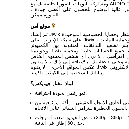
ومشاركة ألبومات الصور الخاصة بك مع AUDIO Full HD slideshow
، وحتى تحميل الصور عالية الوضوح للحصول على أفضل جودة
الصورة ممكن.
موقع آمن
تم إنشاء Jiwix لمكافحة استراق النظر وقضايا الخصوصية الموجودة
على شبكة الإنترنت. على Jiwix ، ستبقى خصوصية وحماية البيانات
 يتم تشفير التدفقات المنقولة بين الكمبيوتر
وخوادمنا. Jiwix هو موقع موثوق به. جميع الحسابات خاصة ومحمية
ل افتراضي ، لا يرى أي شخص المحتوى الخاص
بك. بالإضافة إلى ذلك ، لا يتعاون Jiwix مع الخدمات السرية وعلى
عكس المواقع الأخرى ، لا يقوم Jiwix بإعادة بيع بريدك الإلكتروني
وبياناتك الشخصية إلى الكوكب بأكمله.
لماذا تختار جيويكس؟
قبو رقمي بجودة احترافية.
ي أحادي الاتجاه الحقيقي ، وأكثر موثوقية من
الحلول الخطيرة للتزامن التلقائي ثنائي الاتجاه.
تدفق الفيديو متعدد الدرجات (240p ، 360p ، 720HD ، 1080HD)
حتى 60 إطارًا في الثانية.