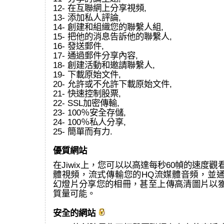
12- 在互聯網上分享視頻,
13- 添加私人評論,
14- 創建和組織您的聯繫人組,
15- 把他的消息告訴他的聯繫人,
16- 發送郵件,
17- 通過郵件分享內容,
18- 創建活動和邀請聯繫人,
19- 下載原始文件,
20- 允許或不允許下載原始文件,
21- 快速控制股票,
22- SSL加密傳輸,
23- 100％安全存儲,
24- 100％私人分享,
25- 簡單而有力.
優質網站
在Jiwix上，您可以以高達每秒60幀的速度觀看
體視頻，流式傳輸您的HQ流媒體音頻，並通過
幻燈片分享您的相冊，甚至上傳高清圖片以
質量可能。
安全的網站