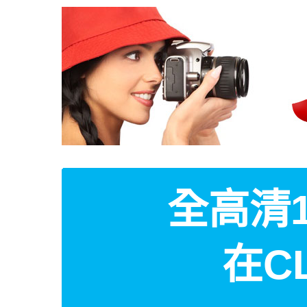
全高清1
在C