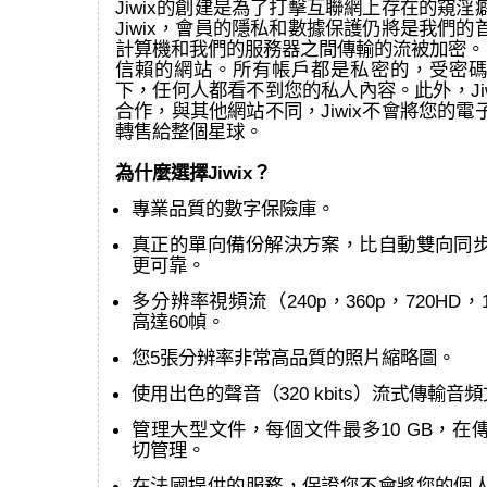
Jiwix的創建是為了打擊互聯網上存在的窺
Jiwix，會員的隱私和數據保護仍將是我們
計算機和我們的服務器之間傳輸的流被加密。 J
信賴的網站。所有帳戶都是私密的，受密碼
下，任何人都看不到您的私人內容。此外，Ji
合作，與其他網站不同，Jiwix不會將您的
轉售給整個星球。
為什麼選擇Jiwix？
專業品質的數字保險庫。
真正的單向備份解決方案，比自動雙向同
更可靠。
多分辨率視頻流（240p，360p，720HD，
高達60幀。
您5張分辨率非常高品質的照片縮略圖。
使用出色的聲音（320 kbits）流式傳輸音
管理大型文件，每個文件最多10 GB，在
切管理。
在法國提供的服務，保證您不會將您的個