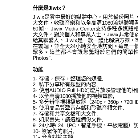
什麼是Jiwix？
Jiwix是雲中最好的媒體中心，用於備份照
大文件，收聽音樂和以全高清1080流媒體觀
60幀。 Jiwix Media Center支持多種
大文件。對於個人和專業人士，Jiwix非常
給其聯繫人。 Jiwix是一款一體化解決方案
在雲端，並全天24小時安全地訪問。這是一
眾多。這些都不會讓您驚訝於它們的簡單性和效
Photos".
功能
1- 存儲，保存，整理您的媒體,
2- 私下分享所有類型的內容,
3- 使用AUDIO Full HD幻燈片放映管理他的相
4- 以全高清1080播放他的視頻電影,
5- 多分辨率視頻播放器（240p，360p，720HD
6- 使用高品質聲音存儲和聆聽音頻文件,
7- 存儲和共享文檔和大文件,
8- 如果丟失，請遠程備份文件,
9- 24小時/ 24（PC，智能手機，平板電腦）
10- 簽署你的照片,
11- 分享討論主題,