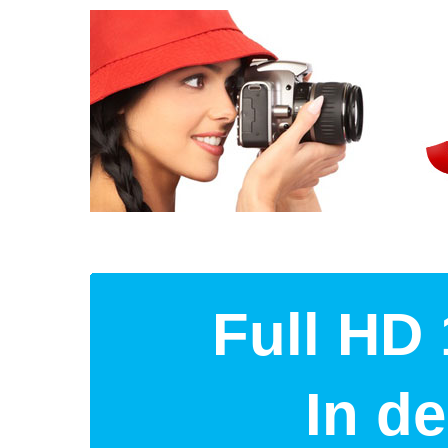
Full HD 
In d