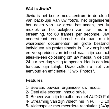
Wat is Jiwix?
Jiwix is het beste mediacentrum in de clou
van back-ups van uw foto's, het organiser
het delen van uw grote bestanden, het lu
muziek en het bekijken van uw films in
streaming, tot 60 frames per seconde. Ji
ondersteunt een breed scala aan multime
waaronder documenten en grote bestand
individuen als professionals is Jiwix erg hand
en verspreiden van inhoud naar zijn contact
alles-in-een oplossing om uw media in de clo
24 uur per dag veilig te openen. Het is een int
functies zijn talrijk. Deze zullen u niet v
eenvoud en efficiëntie. "Jiwix Photos".
Features
1- Bewaar, bewaar, organiseer uw media,
2- Deel alle soorten inhoud privé,
3- Beheer van zijn fotoalbums met AUDIO Ful
4- Streaming van zijn videofilms in Full HD 1
5- Videospeler met meerdere resoluties (240