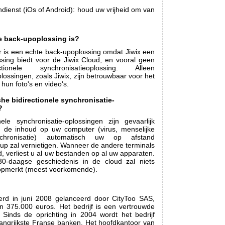
ndienst (iOs of Android): houd uw vrijheid om van
e back-upoplossing is?
r is een echte back-upoplossing omdat Jiwix een
ssing biedt voor de Jiwix Cloud, en vooral geen
tionele synchronisatieoplossing. Alleen
lossingen, zoals Jiwix, zijn betrouwbaar voor het
un foto's en video's.
he bidirectionele synchronisatie-
?
nele synchronisatie-oplossingen zijn gevaarlijk
n de inhoud op uw computer (virus, menselijke
hronisatie) automatisch uw op afstand
up zal vernietigen. Wanneer de andere terminals
 verliest u al uw bestanden op al uw apparaten.
0-daagse geschiedenis in de cloud zal niets
t opmerkt (meest voorkomende).
erd in juni 2008 gelanceerd door CityToo SAS,
n 375.000 euros. Het bedrijf is een vertrouwde
. Sinds de oprichting in 2004 wordt het bedrijf
angrijkste Franse banken. Het hoofdkantoor van