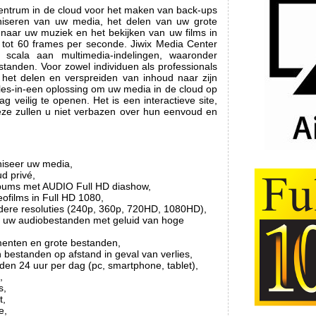
centrum in de cloud voor het maken van back-ups
aniseren van uw media, het delen van uw grote
 naar uw muziek en het bekijken van uw films in
 tot 60 frames per seconde. Jiwix Media Center
 scala aan multimedia-indelingen, waaronder
tanden. Voor zowel individuen als professionals
r het delen en verspreiden van inhoud naar zijn
alles-in-een oplossing om uw media in de cloud op
g veilig te openen. Het is een interactieve site,
. Deze zullen u niet verbazen over hun eenvoud en
niseer uw media,
ud privé,
albums met AUDIO Full HD diashow,
eofilms in Full HD 1080,
dere resoluties (240p, 360p, 720HD, 1080HD),
ar uw audiobestanden met geluid van hoge
enten en grote bestanden,
bestanden op afstand in geval van verlies,
den 24 uur per dag (pc, smartphone, tablet),
,
s,
t,
e,