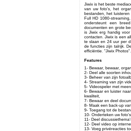
Jiwix is het beste media
van uw foto's, het org
bestanden, het luisteren
Full HD 1080-streaming,
ondersteunt een breed
documenten en grote bes
is Jiwix erg handig voo
contacten. Jiwix is een 
te slaan en 24 uur per da
de functies zijn talrijk
efficiëntie. "Jiwix Photos".
Features
1- Bewaar, bewaar, orga
2- Deel alle soorten inho
3- Beheer van zijn foto
4- Streaming van zijn vid
5- Videospeler met meer
6- Bewaar en luister na
kwaliteit,
7- Bewaar en deel docum
8- Maak een back-up van 
9- Toegang tot de bestan
10- Onderteken uw foto's
11- Deel discussiethema'
12- Deel video op interne
13- Voeg privéreacties to