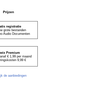
Prijzen
atis registratie
uw grote bestanden
eo Audio Documenten
iwix Premium
anaf € 1,99 per maand
ringskosten 9,99 €
ijk de aanbiedingen