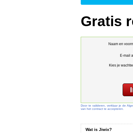
Gratis r
Naam en voor
E-mail 
Kies je wachtw
Door te valideren, verklaar je de A
van het contract te accepteren.
Wat is Jiwix?