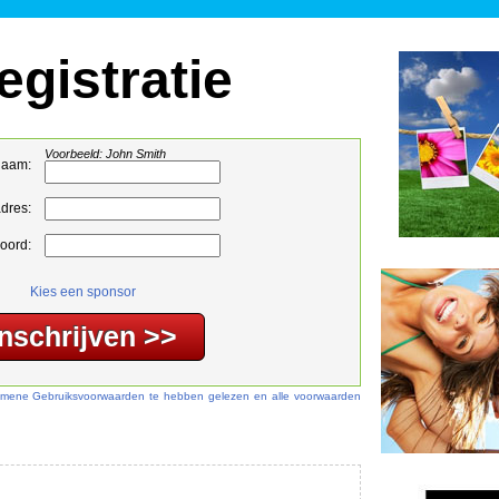
egistratie
Voorbeeld: John Smith
naam:
adres:
oord:
Kies een sponsor
lgemene Gebruiksvoorwaarden te hebben gelezen en alle voorwaarden