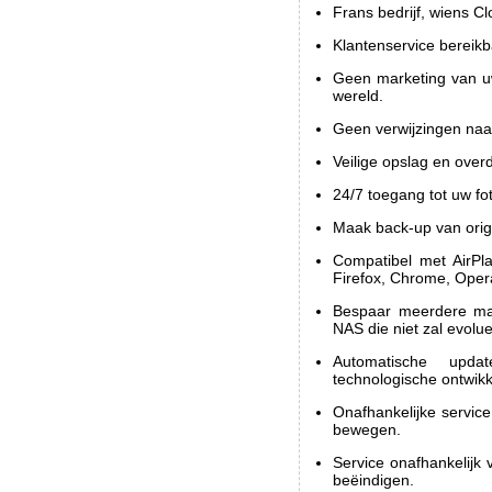
Frans bedrijf, wiens Cl
Klantenservice bereikba
Geen marketing van uw
wereld.
Geen verwijzingen naar
Veilige opslag en over
24/7 toegang tot uw fo
Maak back-up van orig
Compatibel met AirPla
Firefox, Chrome, Opera
Bespaar meerdere ma
NAS die niet zal evolu
Automatische upd
technologische ontwikk
Onafhankelijke service
bewegen.
Service onafhankelijk 
beëindigen.