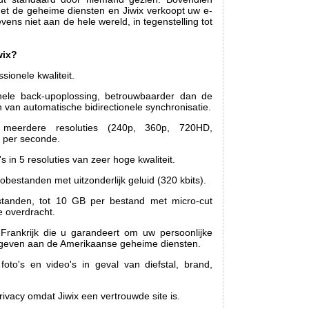
met de geheime diensten en Jiwix verkoopt uw e-
vens niet aan de hele wereld, in tegenstelling tot
wix?
ssionele kwaliteit.
onele back-upoplossing, betrouwbaarder dan de
n van automatische bidirectionele synchronisatie.
 meerdere resoluties (240p, 360p, 720HD,
 per seconde.
s in 5 resoluties van zeer hoge kwaliteit.
bestanden met uitzonderlijk geluid (320 kbits).
tanden, tot 10 GB per bestand met micro-cut
 overdracht.
 Frankrijk die u garandeert om uw persoonlijke
 geven aan de Amerikaanse geheime diensten.
to's en video's in geval van diefstal, brand,
vacy omdat Jiwix een vertrouwde site is.