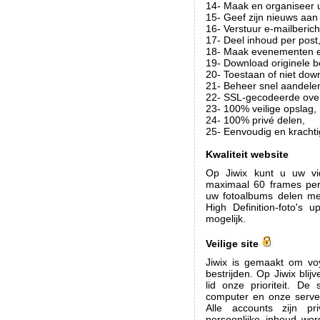
14- Maak en organiseer 
15- Geef zijn nieuws aan 
16- Verstuur e-mailberich
17- Deel inhoud per post
18- Maak evenementen en
19- Download originele 
20- Toestaan of niet dow
21- Beheer snel aandele
22- SSL-gecodeerde over
23- 100% veilige opslag,
24- 100% privé delen,
25- Eenvoudig en krachti
Kwaliteit website
Op Jiwix kunt u uw vi
maximaal 60 frames pe
uw fotoalbums delen met
High Definition-foto's 
mogelijk.
Veilige site
Jiwix is gemaakt om voy
bestrijden. Op Jiwix bl
lid onze prioriteit. D
computer en onze server
Alle accounts zijn p
persoonlijke inhoud wo