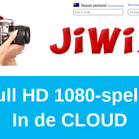
Wachtw
Nieuw zeeland
Veranderen
ull HD 1080-spel
In de CLOUD