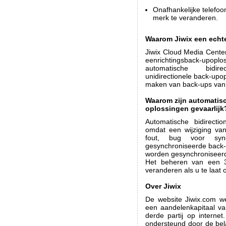
Onafhankelijke telefoo
merk te veranderen.
Waarom Jiwix een echt
Jiwix Cloud Media Cente
eenrichtingsback-upoplo
automatische bidirec
unidirectionele back-upop
maken van back-ups van h
Waarom zijn automatisc
oplossingen gevaarlijk
Automatische bidirectio
omdat een wijziging va
fout, bug voor sync
gesynchroniseerde back-
worden gesynchroniseerd,
Het beheren van een 3
veranderen als u te laa
Over Jiwix
De website Jiwix.com w
een aandelenkapitaal va
derde partij op internet
ondersteund door de bel