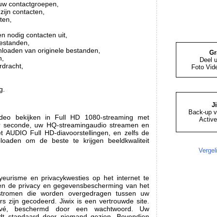
uw contactgroepen,
zijn contacten,
ten,
,
 nodig contacten uit,
bestanden,
nloaden van originele bestanden,
Gr
n,
Deel 
dracht,
Foto Vid
g.
J
Back-up v
deo bekijken in Full HD 1080-streaming met
Active
r seconde, uw HQ-streamingaudio streamen en
 AUDIO Full HD-diavoorstellingen, en zelfs de
uploaden om de beste te krijgen beeldkwaliteit
Vergel
eurisme en privacykwesties op het internet te
ijven de privacy en gegevensbescherming van het
e stromen die worden overgedragen tussen uw
s zijn gecodeerd. Jiwix is een vertrouwde site.
rivé, beschermd door een wachtwoord. Uw
rdt standaard door niemand gezien. Bovendien