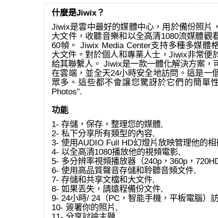
什麼是Jiwix？
Jiwix是雲中最好的媒體中心，用於備份照
大文件，收聽音樂和以全高清1080流媒體觀
60幀。 Jiwix Media Center支持多種
大文件。對於個人和專業人士，Jiwix非常
給其聯繫人。 Jiwix是一款一體化解決方案
在雲端，並全天24小時安全地訪問。這是一
眾多。這些都不會讓您驚訝於它們的簡單性和效
Photos".
功能
1- 存儲，保存，整理您的媒體,
2- 私下分享所有類型的內容,
3- 使用AUDIO Full HD幻燈片放映管理他的相
4- 以全高清1080播放他的視頻電影,
5- 多分辨率視頻播放器（240p，360p，720HD
6- 使用高品質聲音存儲和聆聽音頻文件,
7- 存儲和共享文檔和大文件,
8- 如果丟失，請遠程備份文件,
9- 24小時/ 24（PC，智能手機，平板電腦）
10- 簽署你的照片,
11- 分享討論主題,