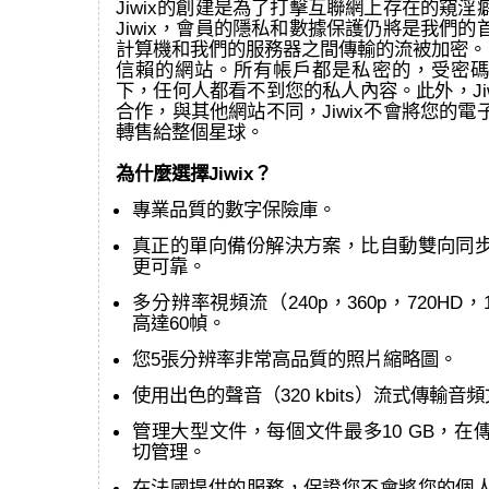
Jiwix的創建是為了打擊互聯網上存在的窺
Jiwix，會員的隱私和數據保護仍將是我們
計算機和我們的服務器之間傳輸的流被加密。 J
信賴的網站。所有帳戶都是私密的，受密碼
下，任何人都看不到您的私人內容。此外，Ji
合作，與其他網站不同，Jiwix不會將您的
轉售給整個星球。
為什麼選擇Jiwix？
專業品質的數字保險庫。
真正的單向備份解決方案，比自動雙向同
更可靠。
多分辨率視頻流（240p，360p，720HD，
高達60幀。
您5張分辨率非常高品質的照片縮略圖。
使用出色的聲音（320 kbits）流式傳輸音
管理大型文件，每個文件最多10 GB，在
切管理。
在法國提供的服務，保證您不會將您的個