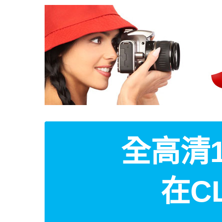
全高清1
在C