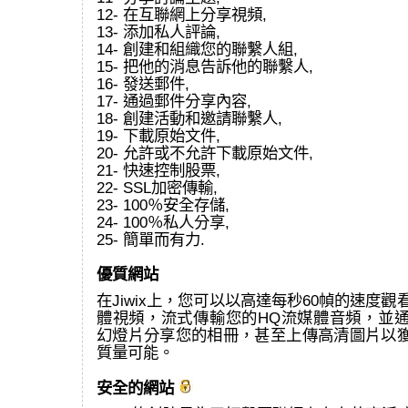
12- 在互聯網上分享視頻,
13- 添加私人評論,
14- 創建和組織您的聯繫人組,
15- 把他的消息告訴他的聯繫人,
16- 發送郵件,
17- 通過郵件分享內容,
18- 創建活動和邀請聯繫人,
19- 下載原始文件,
20- 允許或不允許下載原始文件,
21- 快速控制股票,
22- SSL加密傳輸,
23- 100％安全存儲,
24- 100％私人分享,
25- 簡單而有力.
優質網站
在Jiwix上，您可以以高達每秒60幀的速度觀看
體視頻，流式傳輸您的HQ流媒體音頻，並通過
幻燈片分享您的相冊，甚至上傳高清圖片以
質量可能。
安全的網站