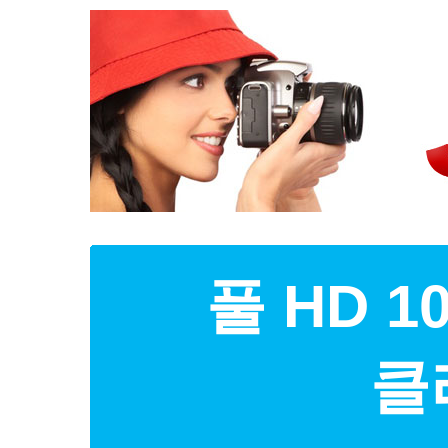
풀 HD 
클