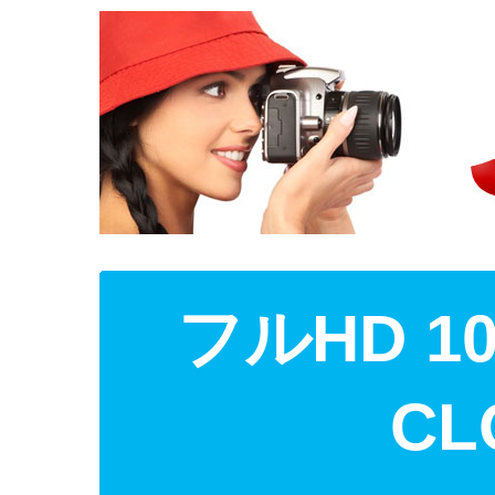
フルHD 1
CL