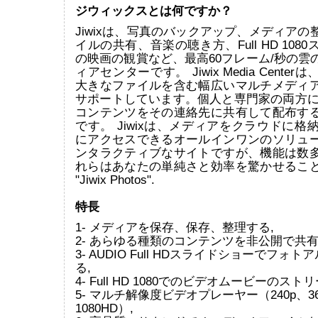
ジウィックスとは何ですか？
Jiwixは、写真のバックアップ、メディア
イルの共有、音楽の聴き方、Full HD 108
の映画の観賞など、最高60フレーム/秒の雲
ィアセンターです。 Jiwix Media Cente
大きなファイルを含む幅広いマルチメディ
サポートしています。個人と専門家の両方にと
コンテンツをその連絡先に共有して配布す
です。 Jiwixは、メディアをクラウドに格
にアクセスできるオールインワンのソリュ
ンタラクティブなサイトですが、機能は数
れらはあなたの単純さと効率を驚かせるこ
"Jiwix Photos".
特長
1- メディアを保存、保存、整理する,
2- あらゆる種類のコンテンツを非公開で共有
3- AUDIO Full HDスライドショーでフォ
る,
4- Full HD 1080でのビデオムービーのスト
5- マルチ解像度ビデオプレーヤー（240p、36
1080HD）,