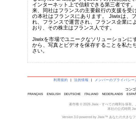
インターネット上で信頼できる第三者です。 
来、同社はフランスの主要銀行の支援を受
の本社はフランスにあります。 Jiwixは
れ、フランスで運営され、フランス企業に
おり、その株主はフランス人です。
Jiwixを市場でユニークなソリューション
から、写真とビデオを保存することを私た
さい。
利用規約
|
法的情報
|
メンバーのプライバシー
コンゴ
FRANÇAIS
ENGLISH
DEUTSCHE
ITALIANO
NEDERLANDS
ESPA
著作権 © 2026 Jiwix - すべての
本社の公式時間 Jiwix :
Version 3.0 powered by Jiwix™