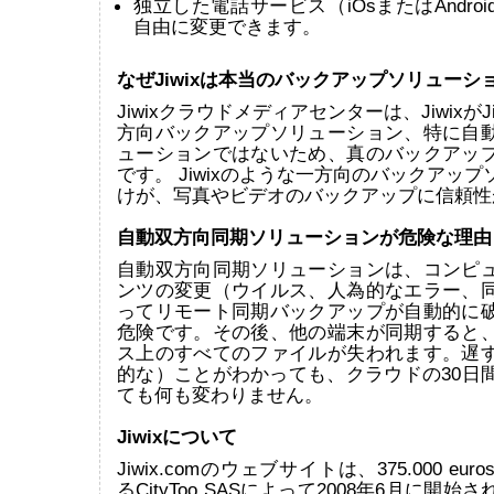
独立した電話サービス（iOsまたはAndro
自由に変更できます。
なぜJiwixは本当のバックアップソリューシ
Jiwixクラウドメディアセンターは、JiwixがJiw
方向バックアップソリューション、特に自
ューションではないため、真のバックアッ
です。 Jiwixのような一方向のバックアッ
けが、写真やビデオのバックアップに信頼性
自動双方向同期ソリューションが危険な理由
自動双方向同期ソリューションは、コンピ
ンツの変更（ウイルス、人為的なエラー、
ってリモート同期バックアップが自動的に
危険です。その後、他の端末が同期すると
ス上のすべてのファイルが失われます。遅
的な）ことがわかっても、クラウドの30日
ても何も変わりません。
Jiwixについて
Jiwix.comのウェブサイトは、375.000 e
るCityToo SASによって2008年6月に開