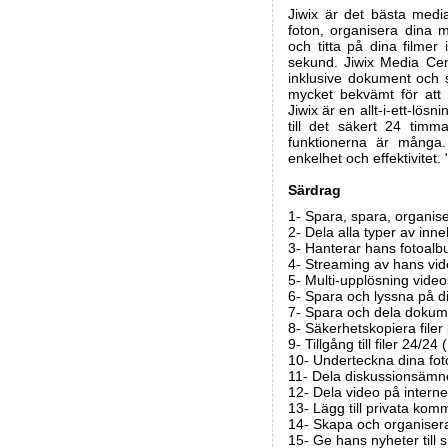
Jiwix är det bästa media
foton, organisera dina m
och titta på dina filmer
sekund. Jiwix Media Cen
inklusive dokument och st
mycket bekvämt för att d
Jiwix är en allt-i-ett-lösn
till det säkert 24 timm
funktionerna är många
enkelhet och effektivitet.
Särdrag
1- Spara, spara, organis
2- Dela alla typer av inneh
3- Hanterar hans fotoal
4- Streaming av hans vide
5- Multi-upplösning vide
6- Spara och lyssna på din
7- Spara och dela dokumen
8- Säkerhetskopiera filer 
9- Tillgång till filer 24/2
10- Underteckna dina fot
11- Dela diskussionsämn
12- Dela video på interne
13- Lägg till privata kom
14- Skapa och organisera
15- Ge hans nyheter till s