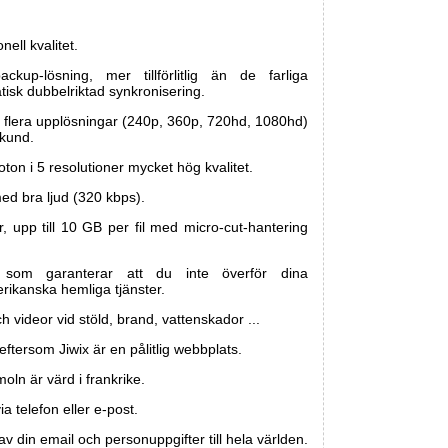
nell kvalitet.
kup-lösning, mer tillförlitlig än de farliga
tisk dubbelriktad synkronisering.
flera upplösningar (240p, 360p, 720hd, 1080hd)
ekund.
oton i 5 resolutioner mycket hög kvalitet.
ed bra ljud (320 kbps).
r, upp till 10 GB per fil med micro-cut-hantering
e som garanterar att du inte överför dina
erikanska hemliga tjänster.
h videor vid stöld, brand, vattenskador ...
 eftersom Jiwix är en pålitlig webbplats.
oln är värd i frankrike.
 telefon eller e-post.
 din email och personuppgifter till hela världen.