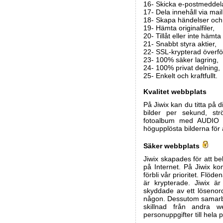
16- Skicka e-postmeddel
17- Dela innehåll via mail
18- Skapa händelser och 
19- Hämta originalfiler,
20- Tillåt eller inte hämta 
21- Snabbt styra aktier,
22- SSL-krypterad överfö
23- 100% säker lagring,
24- 100% privat delning,
25- Enkelt och kraftfullt.
Kvalitet webbplats
På Jiwix kan du titta på 
bilder per sekund, st
fotoalbum med AUDIO F
högupplösta bilderna för a
Säker webbplats
Jiwix skapades för att 
på Internet. På Jiwix k
förbli vår prioritet. Flö
är krypterade. Jiwix är
skyddade av ett lösenord
någon. Dessutom samarbet
skillnad från andra w
personuppgifter till hela 