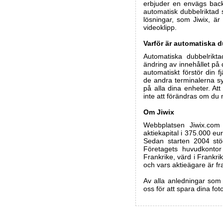
erbjuder en envägs backu
automatisk dubbelriktad 
lösningar, som Jiwix, är 
videoklipp.
Varför är automatiska d
Automatiska dubbelrikta
ändring av innehållet på d
automatiskt förstör din 
de andra terminalerna sy
på alla dina enheter. At
inte att förändras om du 
Om Jiwix
Webbplatsen Jiwix.com
aktiekapital i 375.000 eu
Sedan starten 2004 stö
Företagets huvudkontor 
Frankrike, värd i Frankrik
och vars aktieägare är fr
Av alla anledningar som 
oss för att spara dina fot