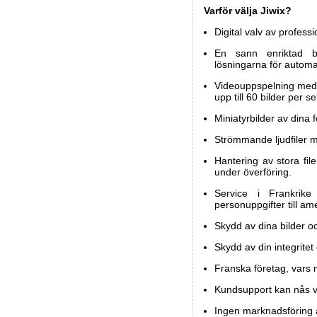
Varför välja Jiwix?
Digital valv av professio
En sann enriktad bac
lösningarna för automa
Videouppspelning med 
upp till 60 bilder per s
Miniatyrbilder av dina f
Strömmande ljudfiler m
Hantering av stora file
under överföring.
Service i Frankrik
personuppgifter till am
Skydd av dina bilder oc
Skydd av din integritet
Franska företag, vars m
Kundsupport kan nås via
Ingen marknadsföring av