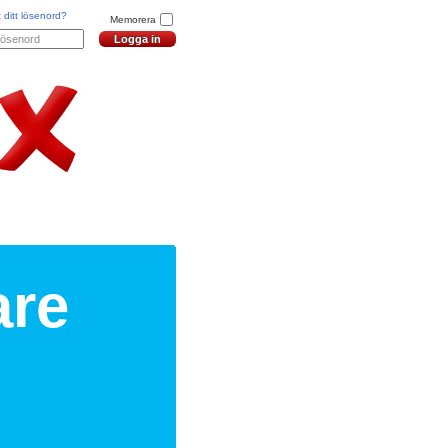
 ditt lösenord?
Memorera
are