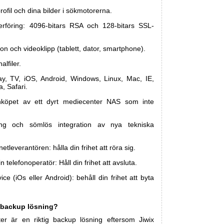
profil och dina bilder i sökmotorerna.
erföring: 4096-bitars RSA och 128-bitars SSL-
foton och videoklipp (tablett, dator, smartphone).
lfiler.
y, TV, iOS, Android, Windows, Linux, Mac, IE,
, Safari.
nköpet av ett dyrt mediecenter NAS som inte
ing och sömlös integration av nya tekniska
tleverantören: hålla din frihet att röra sig.
 telefonoperatör: Håll din frihet att avsluta.
e (iOs eller Android): behåll din frihet att byta
ig backup lösning?
er är en riktig backup lösning eftersom Jiwix