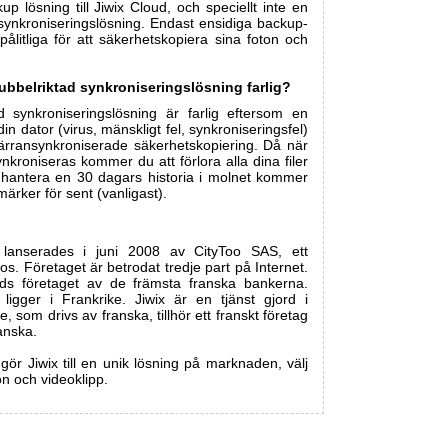
p lösning till Jiwix Cloud, och speciellt inte en
synkroniseringslösning. Endast ensidiga backup-
pålitliga för att säkerhetskopiera sina foton och
ubbelriktad synkroniseringslösning farlig?
d synkroniseringslösning är farlig eftersom en
in dator (virus, mänskligt fel, synkroniseringsfel)
fjärransynkroniserade säkerhetskopiering. Då när
nkroniseras kommer du att förlora alla dina filer
t hantera en 30 dagars historia i molnet kommer
märker för sent (vanligast).
 lanserades i juni 2008 av CityToo SAS, ett
ros. Företaget är betrodat tredje part på Internet.
ds företaget av de främsta franska bankerna.
ligger i Frankrike. Jiwix är en tjänst gjord i
e, som drivs av franska, tillhör ett franskt företag
anska.
gör Jiwix till en unik lösning på marknaden, välj
on och videoklipp.