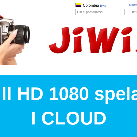
Glömt
Colombia
Byta
ll HD 1080 spel
I CLOUD