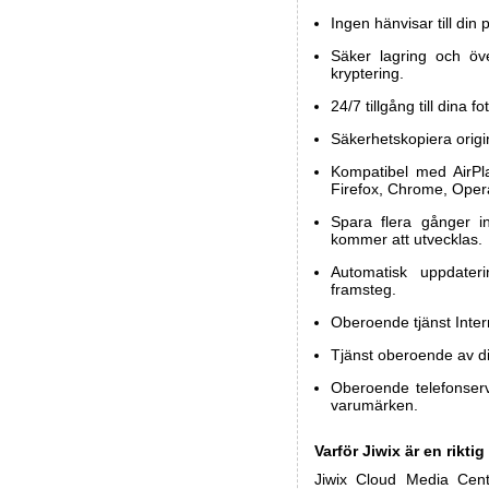
Ingen hänvisar till din 
Säker lagring och öv
kryptering.
24/7 tillgång till dina 
Säkerhetskopiera origina
Kompatibel med AirPla
Firefox, Chrome, Opera
Spara flera gånger i
kommer att utvecklas.
Automatisk uppdater
framsteg.
Oberoende tjänst Interne
Tjänst oberoende av din
Oberoende telefonservic
varumärken.
Varför Jiwix är en rikt
Jiwix Cloud Media Cent