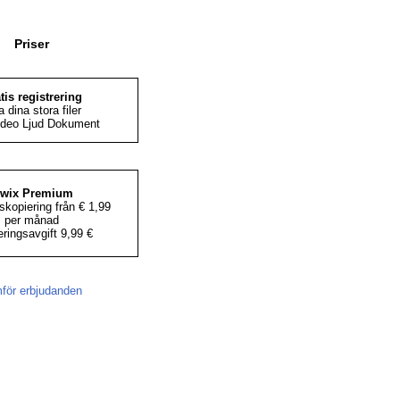
Priser
tis registrering
a dina stora filer
ideo Ljud Dokument
iwix Premium
kopiering från € 1,99
per månad
eringsavgift 9,99 €
för erbjudanden