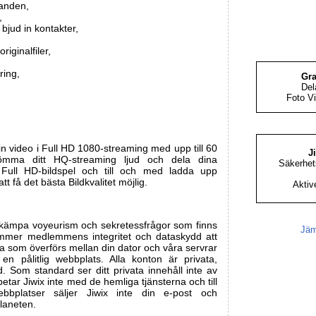
anden,
,
bjud in kontakter,
originalfiler,
ring,
Gra
Del
Foto V
din video i Full HD 1080-streaming med upp till 60
J
römma ditt HQ-streaming ljud och dela dina
Säkerhets
ull HD-bildspel och till och med ladda upp
tt få det bästa Bildkvalitet möjlig.
Aktiv
bekämpa voyeurism och sekretessfrågor som finns
Jäm
ommer medlemmens integritet och dataskydd att
dena som överförs mellan din dator och våra servrar
 en pålitlig webbplats. Alla konton är privata,
. Som standard ser ditt privata innehåll inte av
ar Jiwix inte med de hemliga tjänsterna och till
ebbplatser säljer Jiwix inte din e-post och
planeten.