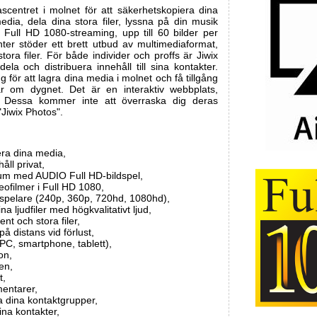
scentret i molnet för att säkerhetskopiera dina
edia, dela dina stora filer, lyssna på din musik
 i Full HD 1080-streaming, upp till 60 bilder per
ter stöder ett brett utbud av multimediaformat,
ora filer. För både individer och proffs är Jiwix
ela och distribuera innehåll till sina kontakter.
ing för att lagra dina media i molnet och få tillgång
ar om dygnet. Det är en interaktiv webbplats,
. Dessa kommer inte att överraska dig deras
 "Jiwix Photos".
era dina media,
åll privat,
bum med AUDIO Full HD-bildspel,
ofilmer i Full HD 1080,
ospelare (240p, 360p, 720hd, 1080hd),
a ljudfiler med högkvalitativt ljud,
t och stora filer,
på distans vid förlust,
4 (PC, smartphone, tablett),
on,
en,
t,
mentarer,
 dina kontaktgrupper,
ina kontakter,