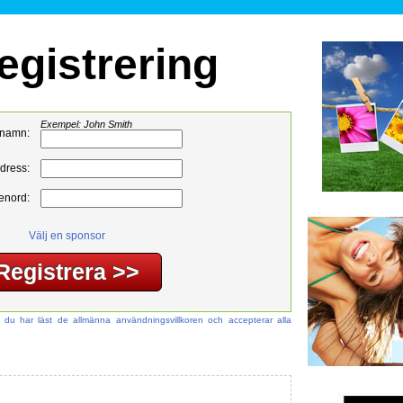
registrering
Exempel: John Smith
rnamn:
dress:
senord:
Välj en sponsor
t du har läst de allmänna användningsvillkoren och accepterar alla