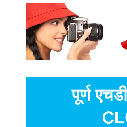
पूर्ण एचड
CLO