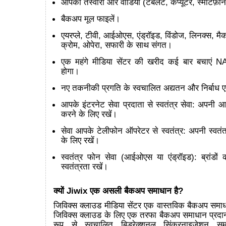
आपकी तस्वीरों और वीडियो (टैबलेट, कंप्यूटर, स्मार्टफ़ोन
बैकअप मूल फाइलें।
एयरप्ले, टीवी, आईओएस, एंड्रॉइड, विंडोज, लिनक्स, मै
क्रोम, ओपेरा, सफारी के साथ संगत।
एक महंगे मीडिया सेंटर की खरीद कई बार बचाएं N
होगा।
नए तकनीकी प्रगति के स्वचालित अद्यतन और निर्बा
आपके इंटरनेट सेवा प्रदाता से स्वतंत्र सेवा: अपनी 
करने के लिए रखें।
सेवा आपके टेलीफोन ऑपरेटर से स्वतंत्र: अपनी स्वतंत
के लिए रखें।
स्वतंत्र फोन सेवा (आईओएस या एंड्रॉइड): ब्रांडो
स्वतंत्रता रखें।
क्यों Jiwix एक असली बैकअप समाधान है?
जिविक्स क्लाउड मीडिया सेंटर एक वास्तविक बैकअप समाधा
जिविक्स क्लाउड के लिए एक तरफा बैकअप समाधान प्रदा
रूप से स्वचालित बिडरेक्शनल सिंक्रनाइज़ेशन स