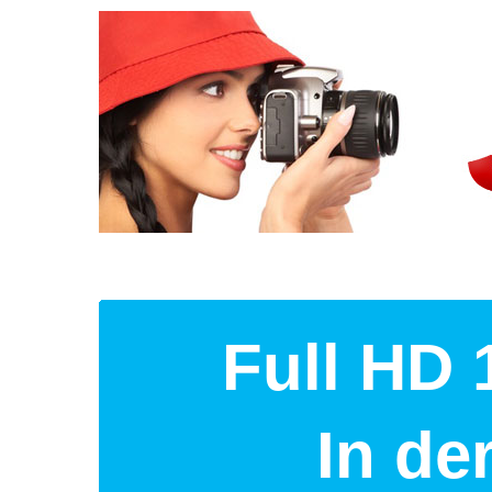
Full HD 
In d