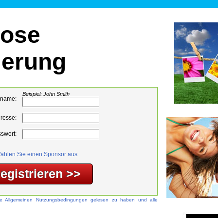
lose
ierung
Beispiel: John Smith
hname:
resse:
swort:
ählen Sie einen Sponsor aus
 die Allgemeinen Nutzungsbedingungen gelesen zu haben und alle