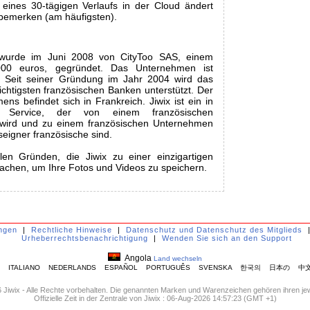
eines 30-tägigen Verlaufs in der Cloud ändert
 bemerken (am häufigsten).
 wurde im Juni 2008 von CityToo SAS, einem
.000 euros, gegründet. Das Unternehmen ist
et. Seit seiner Gründung im Jahr 2004 wird das
htigsten französischen Banken unterstützt. Der
ns befindet sich in Frankreich. Jiwix ist ein in
er Service, der von einem französischen
wird und zu einem französischen Unternehmen
seigner französische sind.
en Gründen, die Jiwix zu einer einzigartigen
chen, um Ihre Fotos und Videos zu speichern.
ngen
|
Rechtliche Hinweise
|
Datenschutz und Datenschutz des Mitglieds
Urheberrechtsbenachrichtigung
|
Wenden Sie sich an den Support
Angola
Land wechseln
ITALIANO
NEDERLANDS
ESPAÑOL
PORTUGUÊS
SVENSKA
한국의
日本の
中
 Jiwix - Alle Rechte vorbehalten. Die genannten Marken und Warenzeichen gehören ihren jew
Offizielle Zeit in der Zentrale von Jiwix : 06-Aug-2026 14:57:23 (GMT +1)