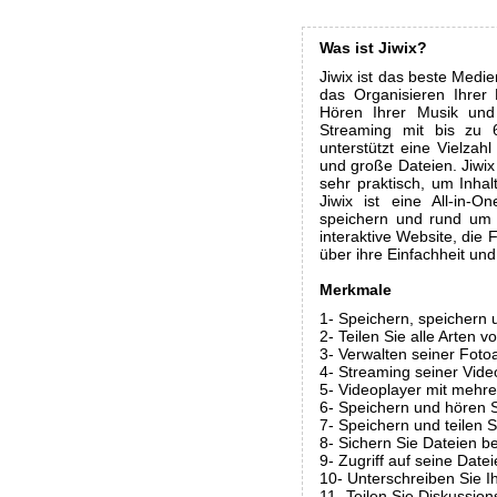
Was ist Jiwix?
Jiwix ist das beste Medie
das Organisieren Ihrer
Hören Ihrer Musik und
Streaming mit bis zu 
unterstützt eine Vielza
und große Dateien. Jiwix 
sehr praktisch, um Inhal
Jiwix ist eine All-in
speichern und rund um d
interaktive Website, die 
über ihre Einfachheit und
Merkmale
1- Speichern, speichern 
2- Teilen Sie alle Arten vo
3- Verwalten seiner Foto
4- Streaming seiner Vide
5- Videoplayer mit mehr
6- Speichern und hören S
7- Speichern und teilen
8- Sichern Sie Dateien be
9- Zugriff auf seine Date
10- Unterschreiben Sie I
11- Teilen Sie Diskussio