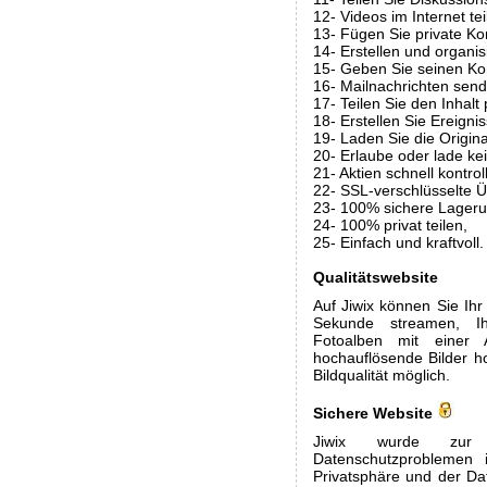
12- Videos im Internet tei
13- Fügen Sie private K
14- Erstellen und organi
15- Geben Sie seinen Ko
16- Mailnachrichten send
17- Teilen Sie den Inhalt 
18- Erstellen Sie Ereigni
19- Laden Sie die Origina
20- Erlaube oder lade kei
21- Aktien schnell kontrol
22- SSL-verschlüsselte 
23- 100% sichere Lageru
24- 100% privat teilen,
25- Einfach und kraftvoll.
Qualitätswebsite
Auf Jiwix können Sie Ihr
Sekunde streamen, I
Fotoalben mit einer
hochauflösende Bilder h
Bildqualität möglich.
Sichere Website
Jiwix wurde zur
Datenschutzproblemen i
Privatsphäre und der Dat