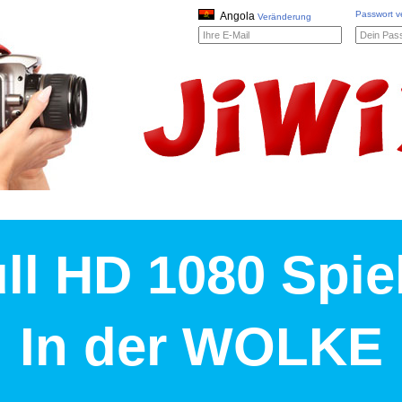
Passwort 
Angola
Veränderung
ll HD 1080 Spie
In der WOLKE