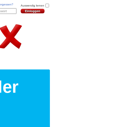
vergessen?
Auswendig lernen
ler