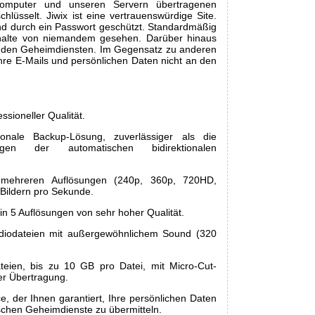
omputer und unseren Servern übertragenen
hlüsselt. Jiwix ist eine vertrauenswürdige Site.
und durch ein Passwort geschützt. Standardmäßig
nhalte von niemandem gesehen. Darüber hinaus
mit den Geheimdiensten. Im Gegensatz zu anderen
Ihre E-Mails und persönlichen Daten nicht an den
essioneller Qualität.
ionale Backup-Lösung, zuverlässiger als die
ngen der automatischen bidirektionalen
 mehreren Auflösungen (240p, 360p, 720HD,
 Bildern pro Sekunde.
 in 5 Auflösungen von sehr hoher Qualität.
diodateien mit außergewöhnlichem Sound (320
teien, bis zu 10 GB pro Datei, mit Micro-Cut-
er Übertragung.
, der Ihnen garantiert, Ihre persönlichen Daten
schen Geheimdienste zu übermitteln.