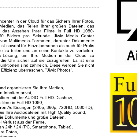
ncenter in der Cloud für das Sichern Ihrer Fotos,
 Medien, das Teilen Ihrer großen Dateien, das
 das Ansehen Ihrer Filme in Full HD 1080-
60 Bildern pro Sekunde. Jiwix Media Center
hl von Multimedia-Formaten, darunter Dokumente
ist sowohl für Einzelpersonen als auch für Profis
te zu teilen und an seine Kontakte zu verteilen.
-One-Lösung, um Ihre Medien in der Cloud zu
ie Uhr sicher auf sie zuzugreifen. Es ist eine
Funktionen sind zahlreich. Diese werden Sie nicht
 Effizienz überraschen. "Jiwix Photos".
und organisieren Sie Ihre Medien,
n Inhalten privat,
alben mit der AUDIO Full HD-Diashow,
ofilme in Full HD 1080,
eren Auflösungen (240p, 360p, 720HD, 1080HD),
ie Ihre Audiodateien mit High Quality Sound,
 Sie Dokumente und große Dateien,
i Verlust aus der Ferne,
ien 24h / 24 (PC, Smartphone, Tablet),
hre Fotos,
nsthemen,