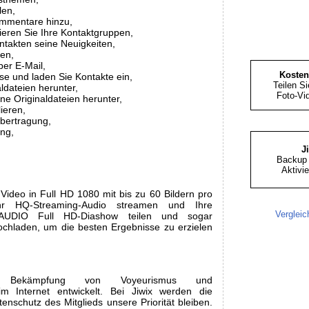
len,
ommentare hinzu,
sieren Sie Ihre Kontaktgruppen,
ntakten seine Neuigkeiten,
en,
per E-Mail,
Kosten
sse und laden Sie Kontakte ein,
Teilen Si
ldateien herunter,
Foto-Vi
ne Originaldateien herunter,
lieren,
Übertragung,
ng,
J
Backup 
Aktivi
 Video in Full HD 1080 mit bis zu 60 Bildern pro
hr HQ-Streaming-Audio streamen und Ihre
Vergleic
 AUDIO Full HD-Diashow teilen und sogar
ochladen, um die besten Ergebnisse zu erzielen
 Bekämpfung von Voyeurismus und
m Internet entwickelt. Bei Jiwix werden die
enschutz des Mitglieds unsere Priorität bleiben.