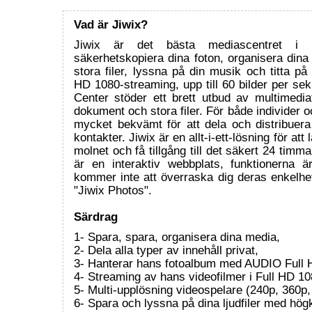
Vad är Jiwix?
Jiwix är det bästa mediascentret i 
säkerhetskopiera dina foton, organisera dina
stora filer, lyssna på din musik och titta på 
HD 1080-streaming, upp till 60 bilder per se
Center stöder ett brett utbud av multimedia
dokument och stora filer. För både individer o
mycket bekvämt för att dela och distribuera i
kontakter. Jiwix är en allt-i-ett-lösning för att
molnet och få tillgång till det säkert 24 timm
är en interaktiv webbplats, funktionerna
kommer inte att överraska dig deras enkelhet 
"Jiwix Photos".
Särdrag
1- Spara, spara, organisera dina media,
2- Dela alla typer av innehåll privat,
3- Hanterar hans fotoalbum med AUDIO Full H
4- Streaming av hans videofilmer i Full HD 10
5- Multi-upplösning videospelare (240p, 360p
6- Spara och lyssna på dina ljudfiler med högkv