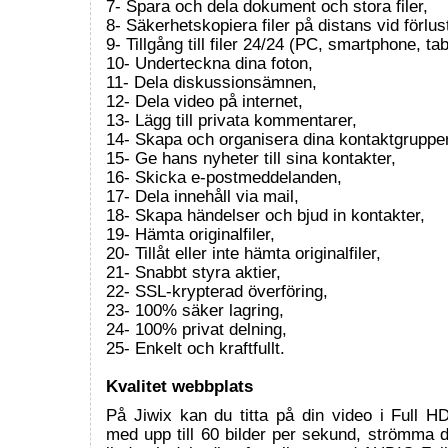
7- Spara och dela dokument och stora filer,
8- Säkerhetskopiera filer på distans vid förlus
9- Tillgång till filer 24/24 (PC, smartphone, tab
10- Underteckna dina foton,
11- Dela diskussionsämnen,
12- Dela video på internet,
13- Lägg till privata kommentarer,
14- Skapa och organisera dina kontaktgrupper
15- Ge hans nyheter till sina kontakter,
16- Skicka e-postmeddelanden,
17- Dela innehåll via mail,
18- Skapa händelser och bjud in kontakter,
19- Hämta originalfiler,
20- Tillåt eller inte hämta originalfiler,
21- Snabbt styra aktier,
22- SSL-krypterad överföring,
23- 100% säker lagring,
24- 100% privat delning,
25- Enkelt och kraftfullt.
Kvalitet webbplats
På Jiwix kan du titta på din video i Full H
med upp till 60 bilder per sekund, strömma 