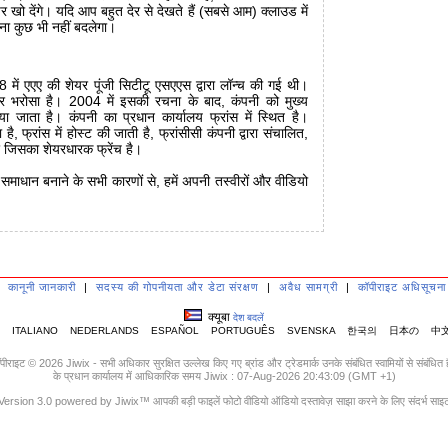
खो देंगे। यदि आप बहुत देर से देखते हैं (सबसे आम) क्लाउड में
ना कुछ भी नहीं बदलेगा।
ें एएए की शेयर पूंजी सिटीटू एसएएस द्वारा लॉन्च की गई थी।
पर भरोसा है। 2004 में इसकी रचना के बाद, कंपनी को मुख्य
 किया जाता है। कंपनी का प्रधान कार्यालय फ्रांस में स्थित है।
ा है, फ्रांस में होस्ट की जाती है, फ्रांसीसी कंपनी द्वारा संचालित,
और जिसका शेयरधारक फ्रेंच है।
माधान बनाने के सभी कारणों से, हमें अपनी तस्वीरों और वीडियो
|
कानूनी जानकारी
|
सदस्य की गोपनीयता और डेटा संरक्षण
|
अवैध सामग्री
|
कॉपीराइट अधिसूचना
क्यूबा
देश बदलें
ITALIANO
NEDERLANDS
ESPAÑOL
PORTUGUÊS
SVENSKA
한국의
日本の
中
पीराइट © 2026 Jiwix - सभी अधिकार सुरक्षित उल्लेख किए गए ब्रांड और ट्रेडमार्क उनके संबंधित स्वामियों से संबंधित ह
के प्रधान कार्यालय में आधिकारिक समय Jiwix : 07-Aug-2026 20:43:09 (GMT +1)
Version 3.0 powered by Jiwix™ आपकी बड़ी फाइलें फोटो वीडियो ऑडियो दस्तावेज़ साझा करने के लिए संदर्भ साइ