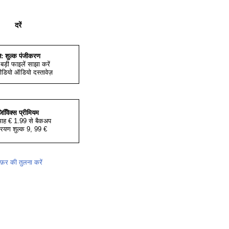
दरें
ि: शुल्क पंजीकरण
बड़ी फाइलें साझा करें
ीडियो ऑडियो दस्तावेज़
िवििक्स प्रीमियम
 माह € 1.99 से बैकअप
ियण शुल्क 9, 99 €
़र की तुलना करें