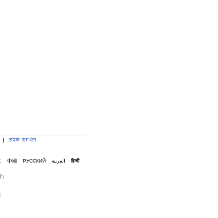
|
संपर्क समर्थन
文
中國
РУССКИЙ
العربية
हिन्दी
ैं।
ट