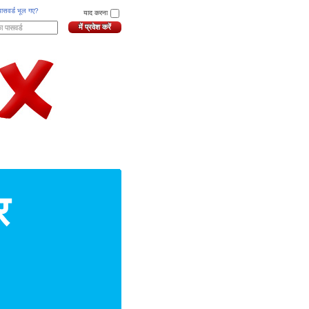
ासवर्ड भूल गए?
याद करना
र