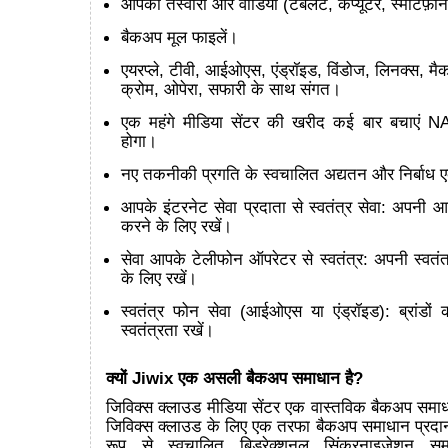
आपकी तस्वीरों और वीडियो (टैबलेट, कंप्यूटर, स्मार्टफ़ोन
बैकअप मूल फाइलें।
एयरप्ले, टीवी, आईओएस, एंड्रॉइड, विंडोज, लिनक्स, मै
क्रोम, ओपेरा, सफारी के साथ संगत।
एक महंगे मीडिया सेंटर की खरीद कई बार बचाएं N
होगा।
नए तकनीकी प्रगति के स्वचालित अद्यतन और निर्बा
आपके इंटरनेट सेवा प्रदाता से स्वतंत्र सेवा: अपनी 
करने के लिए रखें।
सेवा आपके टेलीफोन ऑपरेटर से स्वतंत्र: अपनी स्वतंत
के लिए रखें।
स्वतंत्र फोन सेवा (आईओएस या एंड्रॉइड): ब्रांडो
स्वतंत्रता रखें।
क्यों Jiwix एक असली बैकअप समाधान है?
जिविक्स क्लाउड मीडिया सेंटर एक वास्तविक बैकअप समाधा
जिविक्स क्लाउड के लिए एक तरफा बैकअप समाधान प्रदा
रूप से स्वचालित बिडरेक्शनल सिंक्रनाइज़ेशन स