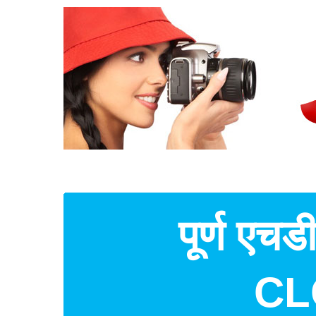
पूर्ण एचड
CLO