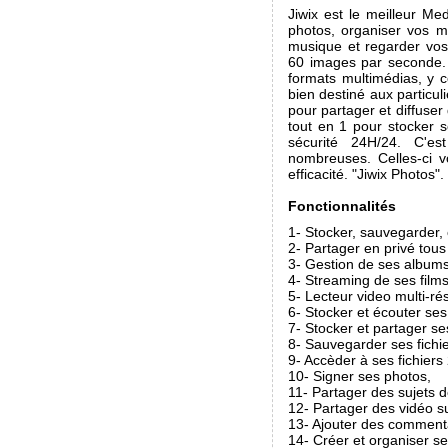
Jiwix est le meilleur M
photos, organiser vos mé
musique et regarder vos
60 images par seconde. 
formats multimédias, y c
bien destiné aux particul
pour partager et diffuser
tout en 1 pour stocker 
sécurité 24H/24. C'est
nombreuses. Celles-ci v
efficacité. "Jiwix Photos".
Fonctionnalités
1- Stocker, sauvegarder,
2- Partager en privé tou
3- Gestion de ses album
4- Streaming de ses film
5- Lecteur video multi-r
6- Stocker et écouter ses
7- Stocker et partager se
8- Sauvegarder ses fichie
9- Accèder à ses fichiers
10- Signer ses photos,
11- Partager des sujets d
12- Partager des vidéo su
13- Ajouter des commenta
14- Créer et organiser s