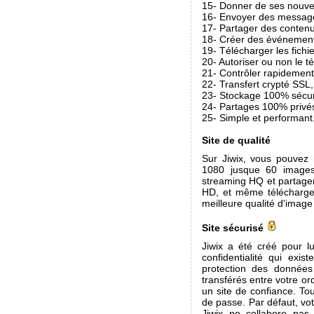
15- Donner de ses nouvel
16- Envoyer des message
17- Partager des contenu
18- Créer des événements
19- Télécharger les fichie
20- Autoriser ou non le t
21- Contrôler rapidement
22- Transfert crypté SSL,
23- Stockage 100% sécur
24- Partages 100% privé
25- Simple et performant
Site de qualité
Sur Jiwix, vous pouvez 
1080 jusque 60 images
streaming HQ et partage
HD, et même télécharger
meilleure qualité d'image
Site sécurisé
Jiwix a été créé pour l
confidentialité qui exis
protection des données
transférés entre votre or
un site de confiance. To
de passe. Par défaut, vo
Jiwix ne collabore pas