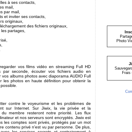
les à ses contacts,
s mail,
s par mail,
 et inviter ses contacts,
rs originaux,
éléchargement des fichiers originaux,
 les partages,
Insc
Partage
isé,
Photo Vi
s,
.
J
regarder vos films vidéo en streaming Full HD
Sauvegard
 par seconde, écouter vos fichiers audio en
Frais 
r vos albums photos avec diaporama AUDIO Full
 les photos en haute définition pour obtenir la
 possible.
Com
utter contre le voyeurisme et les problèmes de
tent sur Internet. Sur Jiwix, la vie privée et la
 du membre resteront notre priorité. Les flux
dinateur et nos serveurs sont encryptés. Jiwix est
us les comptes sont privés, protégés par un mot
tre contenu privé n'est vu par personne. De plus,
 avec les services secrets et contrairement à