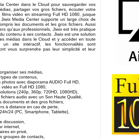
edia Center dans le Cloud pour sauvegarder vos
dias, partager vos gros fichiers, écouter votre
 films vidéo en streaming Full HD 1080, jusque
Jiwix Media Center supporte un large choix de
ompris les documents et les gros fichiers. Aussi
iers qu'aux professionnels, Jiwix est très pratique
 du contenu à ses contacts. Jiwix est une solution
ses médias dans le Cloud et y accéder en toute
 un site intéractif, les fonctionnalités sont
ont vous surprendre pas leur simplicité et leur
 organiser ses médias,
s types de contenus,
s photos avec diaporama AUDIO Full HD,
s vidéo en Full HD 1080,
ésolutions (240p, 360p, 720HD, 1080HD),
 fichiers audio avec un Son Haute Qualité,
s documents et des gros fichiers,
rs à distance en cas de perte,
 24h/24 (PC, Smartphone, Tablette),
e discussion,
r internet,
ires en privé,
es groupes de contacts,