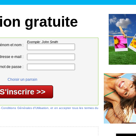
ion gratuite
Exemple: John Smith
énom et nom :
resse e-mail :
mot de passe :
Choisir un parrain
s Conditions Générales d'Utilisation, et en accepter tous les termes du