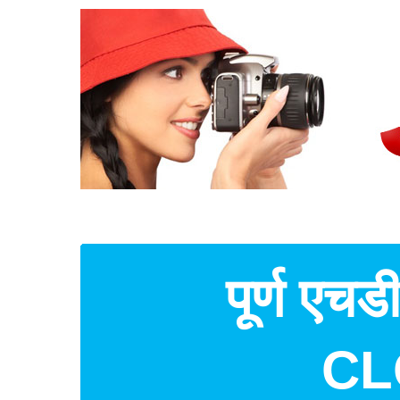
पूर्ण एचड
CLO