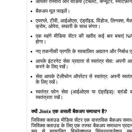
आपकी तस्वीरों और वीडियो (टैबलेट, कंप्यूटर, स्मार्टफ़ोन
बैकअप मूल फाइलें।
एयरप्ले, टीवी, आईओएस, एंड्रॉइड, विंडोज, लिनक्स, मै
क्रोम, ओपेरा, सफारी के साथ संगत।
एक महंगे मीडिया सेंटर की खरीद कई बार बचाएं N
होगा।
नए तकनीकी प्रगति के स्वचालित अद्यतन और निर्बा
आपके इंटरनेट सेवा प्रदाता से स्वतंत्र सेवा: अपनी 
करने के लिए रखें।
सेवा आपके टेलीफोन ऑपरेटर से स्वतंत्र: अपनी स्वतंत
के लिए रखें।
स्वतंत्र फोन सेवा (आईओएस या एंड्रॉइड): ब्रांडो
स्वतंत्रता रखें।
क्यों Jiwix एक असली बैकअप समाधान है?
जिविक्स क्लाउड मीडिया सेंटर एक वास्तविक बैकअप समाधा
जिविक्स क्लाउड के लिए एक तरफा बैकअप समाधान प्रदा
रूप से स्वचालित बिडरेक्शनल सिंक्रनाइज़ेशन स