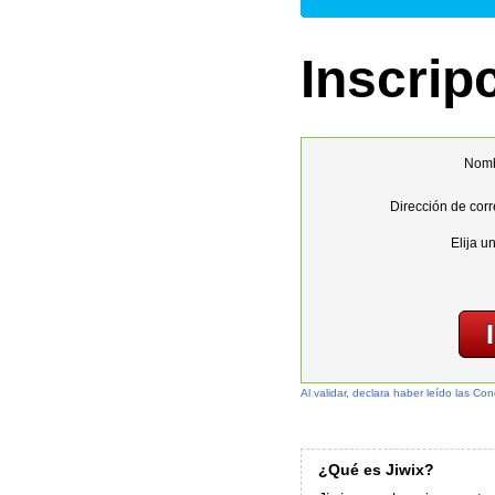
Inscrip
Nombr
Dirección de corr
Elija u
Al validar, declara haber leído las Co
¿Qué es Jiwix?