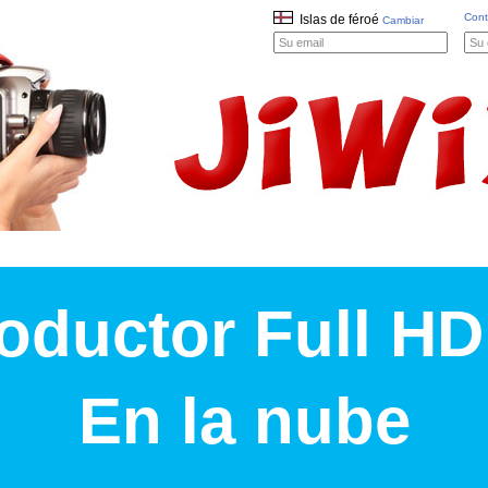
Cont
Islas de féroé
Cambiar
oductor Full HD
En la nube