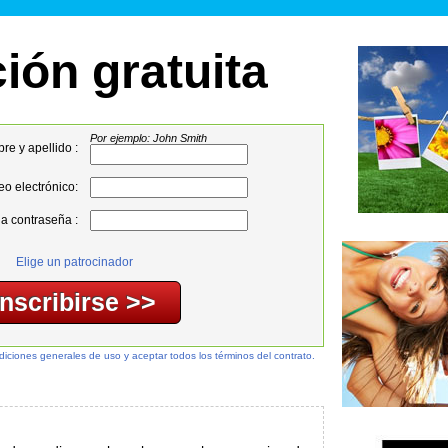
ción gratuita
Por ejemplo: John Smith
e y apellido :
eo electrónico:
na contraseña :
Elige un patrocinador
ndiciones generales de uso y aceptar todos los términos del contrato.