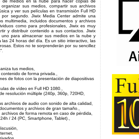
ro de medios en la nube para hacer copias de
 organizar sus medios, compartir sus archivos
sica y ver sus películas en transmisión Full HD
 por segundo. Jiwix Media Center admite una
s multimedia, incluidos documentos y archivos
ividuos como para profesionales, Jiwix es muy
ir y distribuir contenido a sus contactos. Jiwix
n uno para almacenar sus medios en la nube y
as 24 horas del día. Es un sitio interactivo, las
rosas. Estos no te sorprenderán por su sencillez
".
aniza tus medios,
 contenido de forma privada.,
es de fotos con la presentación de diapositivas
culas de vídeo en Full HD 1080.,
de resolución múltiple (240p, 360p, 720HD,
s archivos de audio con sonido de alta calidad,
documentos y archivos de gran tamaño.,
 archivos de forma remota en caso de pérdida,
 24h / 24 (PC, Smartphone, Tablet).,
iscusión,
ternet,
rivados,