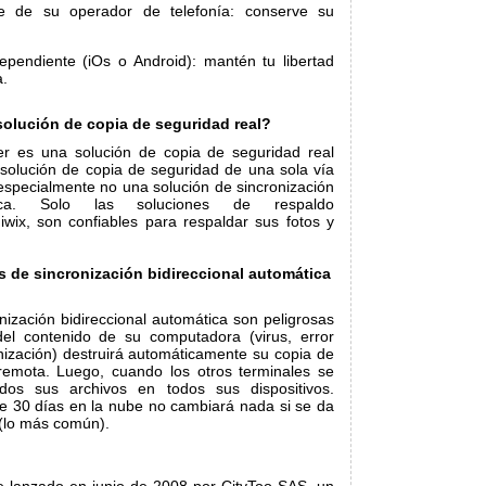
te de su operador de telefonía: conserve su
dependiente (iOs o Android): mantén tu libertad
a.
solución de copia de seguridad real?
er es una solución de copia de seguridad real
 solución de copia de seguridad de una sola vía
 especialmente no una solución de sincronización
ática. Solo las soluciones de respaldo
iwix, son confiables para respaldar sus fotos y
s de sincronización bidireccional automática
nización bidireccional automática son peligrosas
del contenido de su computadora (virus, error
nización) destruirá automáticamente su copia de
remota. Luego, cuando los otros terminales se
odos sus archivos en todos sus dispositivos.
 de 30 días en la nube no cambiará nada si se da
(lo más común).