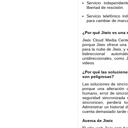
Servicio independien
libertad de rescisión.
Servicio telefónico in
para cambiar de marc
¿Por qué Jiwix es una 
Jiwix Cloud Media Cent
porque Jiwix ofrece una
para la nube de Jiwix, y
bidireccional autom
unidireccionales, como J
videos.
¿Por qué las solucione
son peligrosas?
Las soluciones de sincro
porque una alteración 
humano, error de sincro
seguridad sincronizada 
sincronicen, perderá t
Administrar un historial
cuenta demasiado tarde 
Acerca de Jiwix