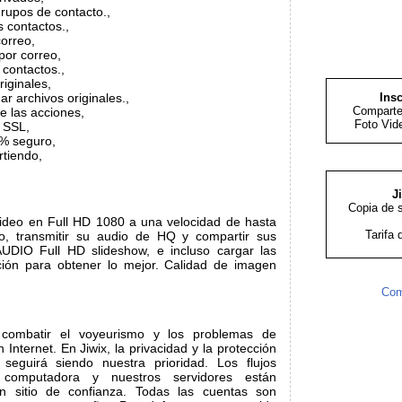
grupos de contacto.,
s contactos.,
orreo,
por correo,
 contactos.,
iginales,
ar archivos originales.,
Insc
Comparte
e las acciones,
Foto Vid
a SSL,
% seguro,
tiendo,
J
Copia de 
video en Full HD 1080 a una velocidad de hasta
Tarifa 
, transmitir su audio de HQ y compartir sus
UDIO Full HD slideshow, e incluso cargar las
ción para obtener lo mejor. Calidad de imagen
Com
 combatir el voyeurismo y los problemas de
 Internet. En Jiwix, la privacidad y la protección
eguirá siendo nuestra prioridad. Los flujos
u computadora y nuestros servidores están
un sitio de confianza. Todas las cuentas son