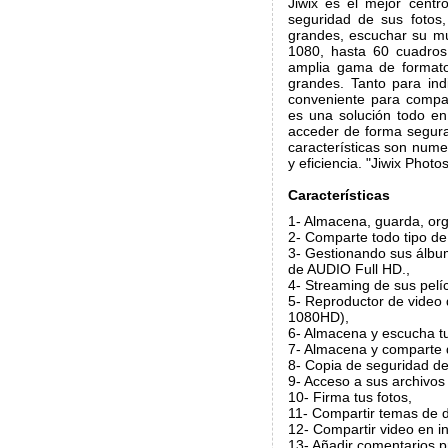
Jiwix es el mejor cent
seguridad de sus fotos,
grandes, escuchar su mú
1080, hasta 60 cuadros
amplia gama de formato
grandes. Tanto para ind
conveniente para compart
es una solución todo e
acceder de forma segura l
características son nume
y eficiencia. "Jiwix Photos
Características
1- Almacena, guarda, org
2- Comparte todo tipo de
3- Gestionando sus álbum
de AUDIO Full HD.,
4- Streaming de sus pelí
5- Reproductor de video 
1080HD),
6- Almacena y escucha tu
7- Almacena y comparte 
8- Copia de seguridad de
9- Acceso a sus archivos
10- Firma tus fotos,
11- Compartir temas de d
12- Compartir video en in
13- Añadir comentarios p