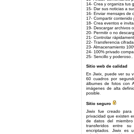
14- Crea y organiza tus 
15- Dar sus noticias a su
16- Enviar mensajes de c
17- Compartir contenido 
18- Crea eventos e invita
19- Descargar archivos or
20- Permitir o no descarg
21- Controlar rápidament
22- Transferencia cifrad
23- Almacenamiento 100
24- 100% privado compar
25- Sencillo y poderoso..
Sitio web de calidad
En Jiwix, puede ver su 
60 cuadros por segundo
álbumes de fotos con A
imágenes de alta defini
posible.
Sitio seguro
Jiwix fue creado para
privacidad que existen en
de datos del miembro s
transferidos entre s
encriptados. Jiwix es 