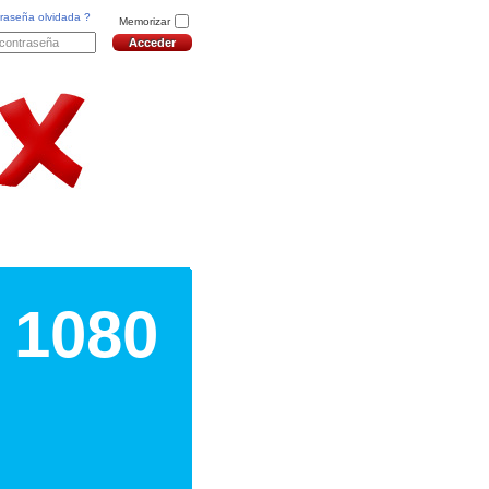
raseña olvidada ?
Memorizar
 1080