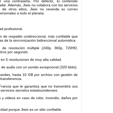
or una contraseña. Por defecto, tu contenido
adie. Además, Jiwix no colabora con los servicios
a de otros sitios, Jiwix no revende su correo
personales a todo el planeta.
ad profesional.
n de respaldo unidireccional, más confiable que
as de la sincronización bidireccional automática.
 de resolución múltiple (240p, 360p, 720HD,
dros por segundo.
s en 5 resoluciones de muy alta calidad.
 de audio con un sonido excepcional (320 kbits).
randes, hasta 10 GB por archivo con gestión de
transferencia.
Francia que le garantiza que no transmitirá sus
 servicios secretos estadounidenses.
s y videos en caso de robo, incendio, daños por
idad porque Jiwix es un sitio confiable.