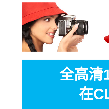
全高清1
在C