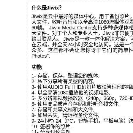
什么是Jiwix？
Jiwix是云中最好的媒体中心，用于备份照
大文件，收听音乐和以全高清1080流媒体观
60帧。 Jiwix Media Center支持多种
大文件。对于个人和专业人士，Jiwix非常
给其联系人。 Jiwix是一款一体化解决方案
在云端，并全天24小时安全地访问。这是一
众多。这些都不会让您惊讶于它们的简单性和效
Photos".
功能
1- 存储，保存，整理您的媒体,
2- 私下分享所有类型的内容,
3- 使用AUDIO Full HD幻灯片放映管理他的相
4- 以全高清1080播放他的视频电影,
5- 多分辨率视频播放器（240p，360p，720HD
6- 使用高品质声音存储和聆听音频文件,
7- 存储和共享文档和大文件,
8- 如果丢失，请远程备份文件,
9- 24小时/ 24（PC，智能手机，平板电脑）
10- 签署你的照片,
11- 分享讨论主题,