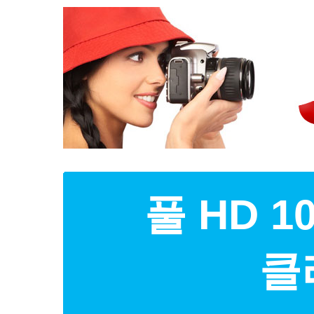
풀 HD 
클