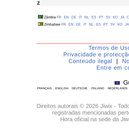
Z
Zâmbia
FR
EN
DE
IT
NL
ES
PT
SV
KO
JA
Zimbabwe
FR
EN
DE
IT
NL
ES
PT
SV
KO
JA
Termos de Us
Privacidade e protecç
Conteúdo ilegal
|
No
Entre em c
G
FRANÇAIS
ENGLISH
DEUTSCHE
ITALIANO
NEDERLANDS
Direitos autorais © 2026 Jiwix - To
registradas mencionadas pert
Hora oficial na sede da J