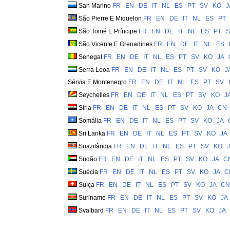
San Marino
FR
EN
DE
IT
NL
ES
PT
SV
KO
J
São Pierre E Miquelon
FR
EN
DE
IT
NL
ES
PT
São Tomé E Príncipe
FR
EN
DE
IT
NL
ES
PT
S
São Vicente E Grenadines
FR
EN
DE
IT
NL
ES
Senegal
FR
EN
DE
IT
NL
ES
PT
SV
KO
JA
Serra Leoa
FR
EN
DE
IT
NL
ES
PT
SV
KO
J
Sérvia E Montenegro
FR
EN
DE
IT
NL
ES
PT
SV
Seychelles
FR
EN
DE
IT
NL
ES
PT
SV
KO
J
Síria
FR
EN
DE
IT
NL
ES
PT
SV
KO
JA
CN
Somália
FR
EN
DE
IT
NL
ES
PT
SV
KO
JA
Sri Lanka
FR
EN
DE
IT
NL
ES
PT
SV
KO
JA
Suazilândia
FR
EN
DE
IT
NL
ES
PT
SV
KO
Sudão
FR
EN
DE
IT
NL
ES
PT
SV
KO
JA
C
Suécia
FR
EN
DE
IT
NL
ES
PT
SV
KO
JA
C
Suíça
FR
EN
DE
IT
NL
ES
PT
SV
KO
JA
CN
Suriname
FR
EN
DE
IT
NL
ES
PT
SV
KO
JA
Svalbard
FR
EN
DE
IT
NL
ES
PT
SV
KO
JA