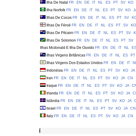
Ilha De Natal
FR
EN
DE
IT
NL
ES
PT
SV
KO
Ilha Norfolk
FR
EN
DE
IT
NL
ES
PT
SV
KO
J
Ilhas De Cocos
FR
EN
DE
IT
NL
ES
PT
SV
K
Ilhas De Féroé
FR
EN
DE
IT
NL
ES
PT
SV
KO
Ilhas De Pitcairn
FR
EN
DE
IT
NL
ES
PT
SV
Ilhas De Solomon
FR
EN
DE
IT
NL
ES
PT
SV
Ilhas Mcdonald E Ilha De Ouvido
FR
EN
DE
IT
NL
E
Ilhas Virgens Britânicas
FR
EN
DE
IT
NL
ES
PT
Ilhas Virgens Dos Estados Unidos
FR
EN
DE
IT
N
Indonésia
FR
EN
DE
IT
NL
ES
PT
SV
KO
JA
Iran
FR
EN
DE
IT
NL
ES
PT
SV
KO
JA
CN
Iraque
FR
EN
DE
IT
NL
ES
PT
SV
KO
JA
C
Irlanda
FR
EN
DE
IT
NL
ES
PT
SV
KO
JA
C
Islândia
FR
EN
DE
IT
NL
ES
PT
SV
KO
JA
Israel
FR
EN
DE
IT
NL
ES
PT
SV
KO
JA
CN
Italy
FR
EN
DE
IT
NL
ES
PT
SV
KO
JA
CN
Í