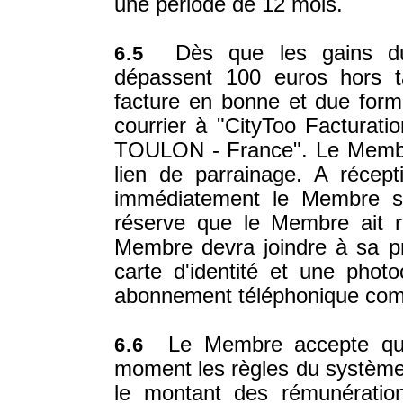
une période de 12 mois.
Dès que les gains du M
6.5
dépassent 100 euros hors t
facture en bonne et due forme
courrier à "CityToo Facturati
TOULON - France". Le Membre 
lien de parrainage. A récepti
immédiatement le Membre so
réserve que le Membre ait r
Membre devra joindre à sa p
carte d'identité et une phot
abonnement téléphonique comme
Le Membre accepte que l
6.6
moment les règles du système 
le montant des rémunératio