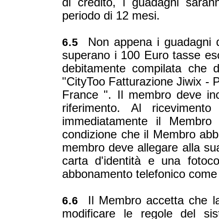
di credito, i guadagni saran
periodo di 12 mesi.
Non appena i guadagni de
6.5
superano i 100 Euro tasse escl
debitamente compilata che d
"CityToo Fatturazione Jiwix -
France ". Il membro deve incl
riferimento. Al riceviment
immediatamente il Membro e
condizione che il Membro abbia 
membro deve allegare alla sua
carta d'identità e una fotoc
abbonamento telefonico come p
Il Membro accetta che la
6.6
modificare le regole del si