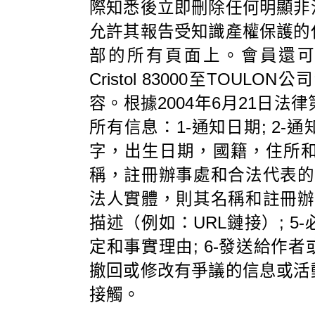
際知悉後立即刪除任何明顯非
允許其報告受知識產權保護的
部的所有頁面上。會員還可以通過向Ci
Cristol 83000至TO
容。根據2004年6月21日法
所有信息：1-通知日期; 2
字，出生日期，國籍，住所
稱，註冊辦事處和合法代表的機
法人實體，則其名稱和註冊辦事
描述（例如：URL鏈接）; 
定和事實理由; 6-發送給作
撤回或修改有爭議的信息或活
接觸。