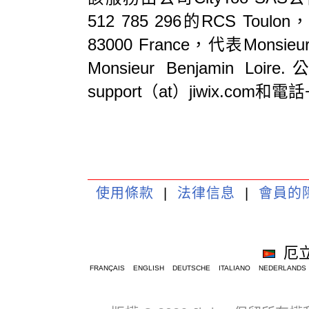
512 785 296的RCS Toulon，
83000 France，代表Monsie
Monsieur Benjami
support（at）jiwix.com和電話+
使用條款
|
法律信息
|
會員的
厄
FRANÇAIS
ENGLISH
DEUTSCHE
ITALIANO
NEDERLANDS