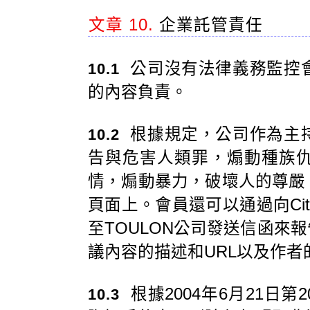
文章 10.
企業託管責任
公司沒有法律義務監控
10.1
的內容負責。
根據規定，公司作為主
10.2
告與危害人類罪，煽動種族
情，煽動暴力，破壞人的尊嚴
頁面上。會員還可以通過向CityToo Ji
至TOULON公司發送信函來
議內容的描述和URL以及作者
根據2004年6月21日第
10.3