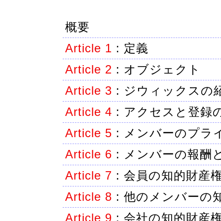
概要
Article 1
:
定義
Article 2
:
オブジェクト
Article 3
:
ジウィックスの
Article 4
:
アクセスと登録
Article 5
:
メンバーのプラ
Article 6
:
メンバーの報酬
Article 7
:
会員の知的財産
Article 8
:
他のメンバーの
Article 9
:
会社の知的財産