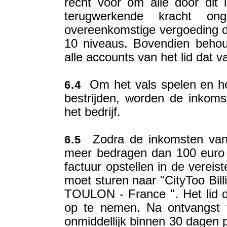
recht voor om alle door dit 
terugwerkende kracht o
overeenkomstige vergoeding di
10 niveaus. Bovendien behoud
alle accounts van het lid dat v
Om het vals spelen en het
6.4
bestrijden, worden de inkom
het bedrijf.
Zodra de inkomsten van he
6.5
meer bedragen dan 100 euro e
factuur opstellen in de vereist
moet sturen naar "CityToo Bill
TOULON - France ". Het lid die
op te nemen. Na ontvangst va
onmiddellijk binnen 30 dagen 