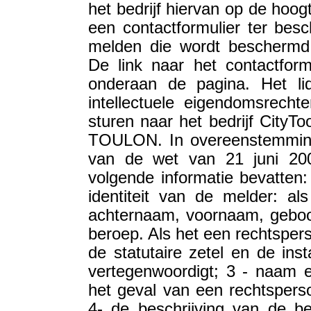
het bedrijf hiervan op de hoogt
een contactformulier ter bes
melden die wordt beschermd 
De link naar het contactform
onderaan de pagina. Het l
intellectuele eigendomsrecht
sturen naar het bedrijf CityTo
TOULON. In overeenstemming 
van de wet van 21 juni 200
volgende informatie bevatten
identiteit van de melder: als
achternaam, voornaam, geboor
beroep. Als het een rechtspers
de statutaire zetel en de inst
vertegenwoordigt; 3 - naam 
het geval van een rechtspersoo
4- de beschrijving van de be