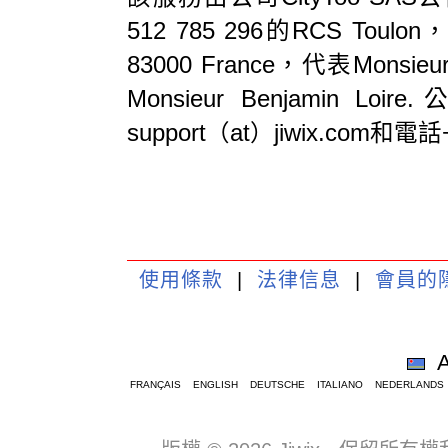
512 785 296的RCS Toulon，
83000 France，代表Monsie
Monsieur Benjami
support（at）jiwix.com和電話+
使用條款
|
法律信息
|
會員的
A
FRANÇAIS
ENGLISH
DEUTSCHE
ITALIANO
NEDERLANDS