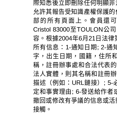
際知悉後立即刪除任何明顯非
允許其報告受知識產權保護的
部的所有頁面上。會員還可以通過向Ci
Cristol 83000至TO
容。根據2004年6月21日法
所有信息：1-通知日期; 2
字，出生日期，國籍，住所
稱，註冊辦事處和合法代表的機
法人實體，則其名稱和註冊辦事
描述（例如：URL鏈接）; 
定和事實理由; 6-發送給作
撤回或修改有爭議的信息或活
接觸。