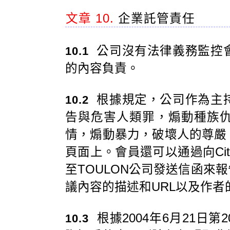
文章 10.
企業託管責任
公司沒有法律義務監控
10.1
的內容負責。
根據規定，公司作為主
10.2
告與危害人類罪，煽動種族
情，煽動暴力，破壞人的尊嚴
頁面上。會員還可以通過向CityToo Ji
至TOULON公司發送信函來
議內容的描述和URL以及作者
根據2004年6月21日第
10.3