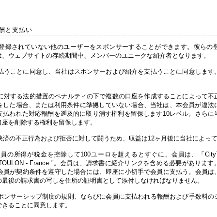
酬と支払い
登録されていない他のユーザーをスポンサーすることができます。彼らの
は、ウェブサイトの存続期間中、メンバーのユニークな紹介者となります。
払うことに同意し、当社はスポンサーおよび紹介を支払うことに同意します
に対する法的措置のペナルティの下で複数の口座を作成することによって不
をした場合、または利用条件に準拠していない場合、当社は、本会員が違法
支払われた対応報酬を遡及的に取り消す権利を留保します10レベル。さらに
口座を削除する権利を留保します。
済の不正行為および拒否に対して闘うため、収益は12ヶ月後に当社によっ
得が税金を控除して100ユーロを超えるとすぐに、会員は、「CityToo Billing
、83000 TOULON - France "。会員は、請求書に紹介リンクを含める必要が
に会員が契約条件を遵守した場合には、即座に小切手で会員に支払う。会員は
の最後の請求書の写しを住所の証明書として添付しなければなりません。
ポンサーシップ制度の規則、ならびに会員に支払われる報酬および手数料の
できることに同意します。