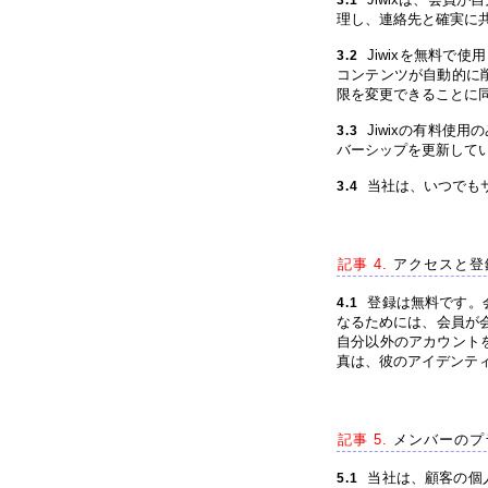
3.1
理し、連絡先と確実に
Jiwixを無料で
3.2
コンテンツが自動的に
限を変更できることに
Jiwixの有料使
3.3
バーシップを更新して
当社は、いつでも
3.4
記事 4.
アクセスと登
登録は無料です。
4.1
なるためには、会員が
自分以外のアカウント
真は、彼のアイデンテ
記事 5.
メンバーのプ
当社は、顧客の個
5.1