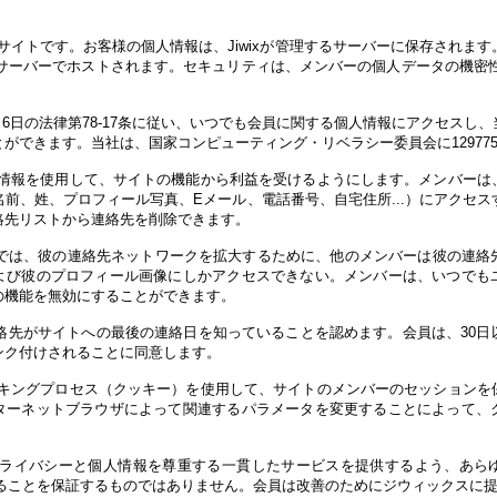
きるサイトです。お客様の個人情報は、Jiwixが管理するサーバーに保存されま
ixサーバーでホストされます。セキュリティは、メンバーの個人データの機密性を
1月6日の法律第78-17条に従い、いつでも会員に関する個人情報にアクセスし
ができます。当社は、国家コンピューティング・リベラシー委員会に12977
個人情報を使用して、サイトの機能から利益を受けるようにします。メンバー
前、姓、プロフィール写真、Eメール、電話番号、自宅住所...）にアクセ
絡先リストから連絡先を削除できます。
では、彼の連絡先ネットワークを拡大するために、他のメンバーは彼の連絡
よび彼のプロフィール画像にしかアクセスできない。メンバーは、いつでも
の機能を無効にすることができます。
先がサイトへの最後の連絡日を知っていることを認めます。会員は、30日
ンク付けされることに同意します。
ラッキングプロセス（クッキー）を使用して、サイトのメンバーのセッション
ターネットブラウザによって関連するパラメータを変更することによって、
のプライバシーと個人情報を尊重する一貫したサービスを提供するよう、あら
であることを保証するものではありません。会員は改善のためにジウィックスに