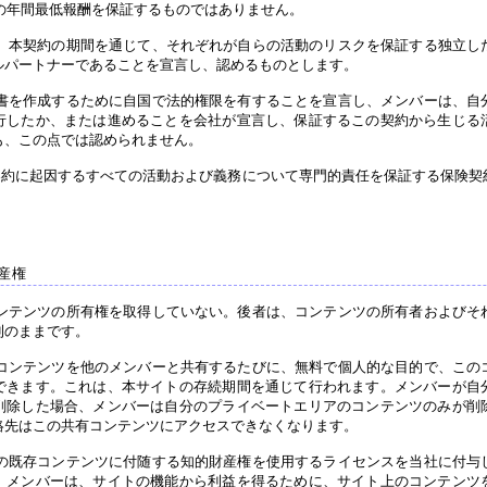
の年間最低報酬を保証するものではありません。
、本契約の期間を通じて、それぞれが自らの活動のリスクを保証する独立し
ルパートナーであることを宣言し、認めるものとします。
書を作成するために自国で法的権限を有することを宣言し、メンバーは、自
行したか、または進めることを会社が宣言し、保証するこの契約から生じる
も、この点では認められません。
約に起因するすべての活動および義務について専門的責任を保証する保険契
産権
ンテンツの所有権を取得していない。後者は、コンテンツの所有者およびそ
利のままです。
コンテンツを他のメンバーと共有するたびに、無料で個人的な目的で、この
できます。これは、本サイトの存続期間を通じて行われます。メンバーが自
削除した場合、メンバーは自分のプライベートエリアのコンテンツのみが削
絡先はこの共有コンテンツにアクセスできなくなります。
の既存コンテンツに付随する知的財産権を使用するライセンスを当社に付与
。メンバーは、サイトの機能から利益を得るために、サイト上のコンテンツ