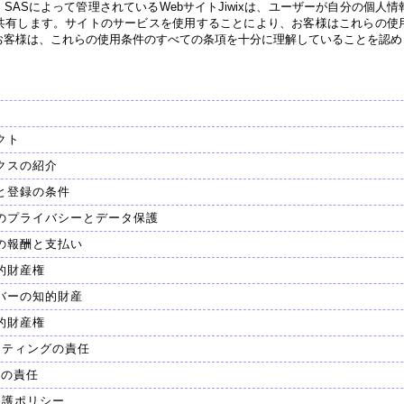
のCityToo SASによって管理されているWebサイトJiwixは、ユーザーが自分の
共有します。サイトのサービスを使用することにより、お客様はこれらの使
お客様は、これらの使用条件のすべての条項を十分に理解していることを認め
クト
クスの紹介
と登録の条件
のプライバシーとデータ保護
の報酬と支払い
的財産権
バーの知的財産
的財産権
スティングの責任
ーの責任
保護ポリシー