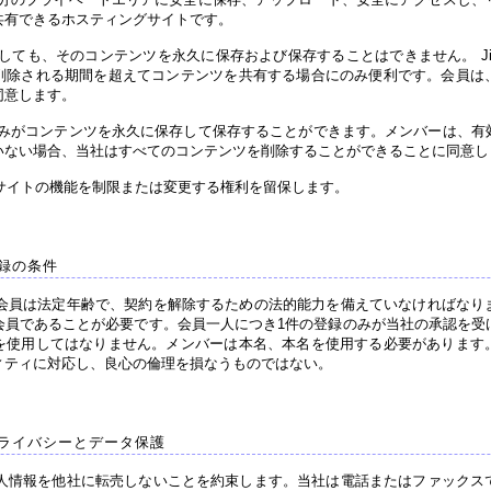
共有できるホスティングサイトです。
使用しても、そのコンテンツを永久に保存および保存することはできません。 Ji
削除される期間を超えてコンテンツを共有する場合にのみ便利です。会員は
同意します。
用のみがコンテンツを永久に保存して保存することができます。メンバーは、
いない場合、当社はすべてのコンテンツを削除することができることに同意し
サイトの機能を制限または変更する権利を留保します。
録の条件
会員は法定年齢で、契約を解除するための法的能力を備えていなければなり
会員であることが必要です。会員一人につき1件の登録のみが当社の承認を受
を使用してはなりません。メンバーは本名、本名を使用する必要があります
ィティに対応し、良心の倫理を損なうものではない。
ライバシーとデータ保護
人情報を他社に転売しないことを約束します。当社は電話またはファックス