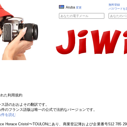
無料登録
Aruba
変更
パスワードを
訂された利用規約
ンス語のおおよその翻訳です。
条件のフランス語版は唯一の公式で法的なバージョンです。
条件を読む
ace Horace Cristol〜TOULONにあり、商業登記簿および企業番号512 78