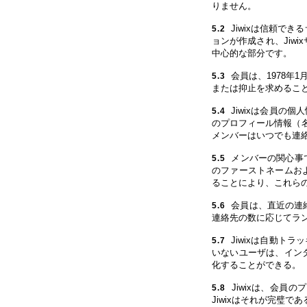
りません。
Jiwixは信頼で
5.2
ョンが作成され、Jiw
中心的な部分です。
会員は、1978年
5.3
または抑止を求めること
Jiwixは会員の
5.4
のプロフィール情報（名
メンバーはいつでも連
メンバーの関心事
5.5
のファーストネームお
ることにより、これら
会員は、直近の連絡
5.6
連絡先の数に応じてラ
Jiwixは自動ト
5.7
いないユーザは、イン
化することができる。
Jiwixは、会員
5.8
Jiwixはそれが完璧