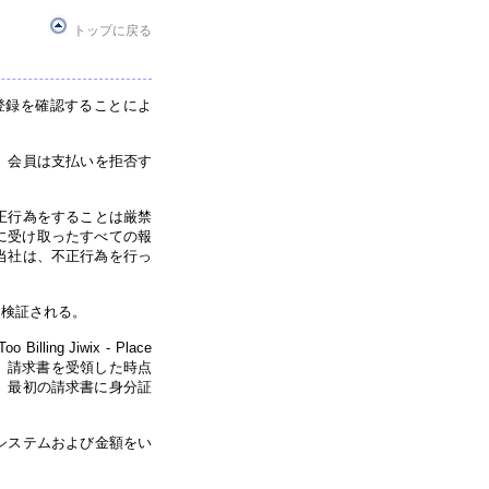
トップに戻る
登録を確認することによ
。会員は支払いを拒否す
正行為をすることは厳禁
に受け取ったすべての報
当社は、不正行為を行っ
て検証される。
 Jiwix - Place
あります。請求書を受領した時点
、最初の請求書に身分証
システムおよび金額をい