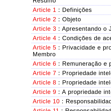
Resumo
Article 1
:
Definições
Article 2
:
Objeto
Article 3
:
Apresentando o J
Article 4
:
Condições de ace
Article 5
:
Privacidade e pr
Membro
Article 6
:
Remuneração e 
Article 7
:
Propriedade inte
Article 8
:
Propriedade inte
Article 9
:
A propriedade in
Article 10
:
Responsabilida
Article 11
:
Responsabilida