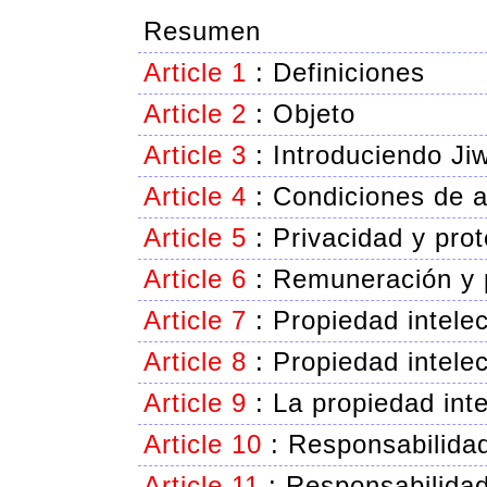
Resumen
Article 1
:
Definiciones
Article 2
:
Objeto
Article 3
:
Introduciendo Jiw
Article 4
:
Condiciones de a
Article 5
:
Privacidad y pro
Article 6
:
Remuneración y p
Article 7
:
Propiedad intele
Article 8
:
Propiedad intele
Article 9
:
La propiedad int
Article 10
:
Responsabilidad
Article 11
:
Responsabilida