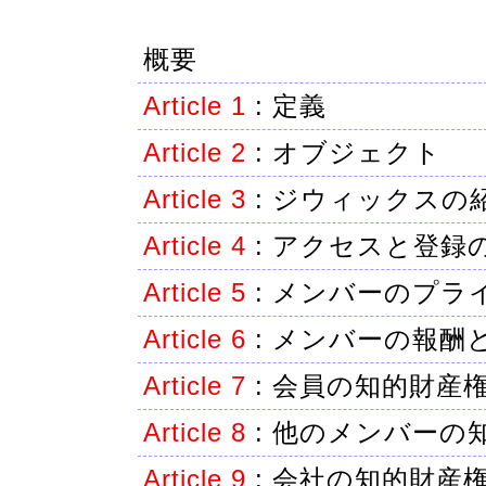
概要
Article 1
:
定義
Article 2
:
オブジェクト
Article 3
:
ジウィックスの
Article 4
:
アクセスと登録
Article 5
:
メンバーのプラ
Article 6
:
メンバーの報酬
Article 7
:
会員の知的財産
Article 8
:
他のメンバーの
Article 9
:
会社の知的財産