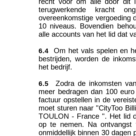
recht voor om alle door dit 
terugwerkende kracht o
overeenkomstige vergoeding di
10 niveaus. Bovendien behoud
alle accounts van het lid dat v
Om het vals spelen en het
6.4
bestrijden, worden de inkom
het bedrijf.
Zodra de inkomsten van he
6.5
meer bedragen dan 100 euro e
factuur opstellen in de vereist
moet sturen naar "CityToo Bill
TOULON - France ". Het lid die
op te nemen. Na ontvangst va
onmiddellijk binnen 30 dagen 