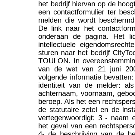
het bedrijf hiervan op de hoogt
een contactformulier ter bes
melden die wordt beschermd 
De link naar het contactform
onderaan de pagina. Het l
intellectuele eigendomsrecht
sturen naar het bedrijf CityTo
TOULON. In overeenstemming 
van de wet van 21 juni 200
volgende informatie bevatten
identiteit van de melder: als
achternaam, voornaam, geboor
beroep. Als het een rechtspers
de statutaire zetel en de inst
vertegenwoordigt; 3 - naam 
het geval van een rechtspersoo
4- de beschrijving van de be