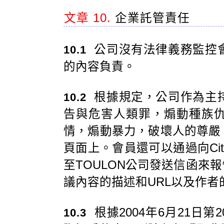
文章 10.
企業託管責任
公司沒有法律義務監控
10.1
的內容負責。
根據規定，公司作為主
10.2
告與危害人類罪，煽動種族
情，煽動暴力，破壞人的尊嚴
頁面上。會員還可以通過向CityToo Ji
至TOULON公司發送信函來
議內容的描述和URL以及作者
根據2004年6月21日第
10.3