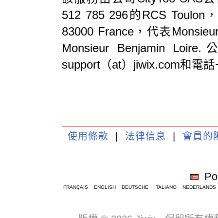
512 785 296的RCS Toulon，
83000 France，代表Monsie
Monsieur Benjami
support（at）jiwix.com和電話+
使用條款
|
法律信息
|
會員的
Por
FRANÇAIS
ENGLISH
DEUTSCHE
ITALIANO
NEDERLANDS