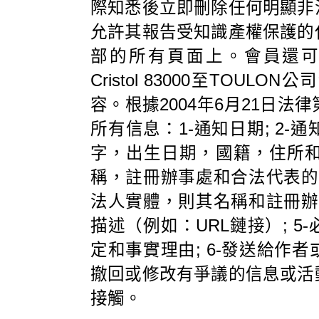
際知悉後立即刪除任何明顯非
允許其報告受知識產權保護的
部的所有頁面上。會員還可以通過向Ci
Cristol 83000至TO
容。根據2004年6月21日法
所有信息：1-通知日期; 2
字，出生日期，國籍，住所
稱，註冊辦事處和合法代表的機
法人實體，則其名稱和註冊辦事
描述（例如：URL鏈接）; 
定和事實理由; 6-發送給作
撤回或修改有爭議的信息或活
接觸。